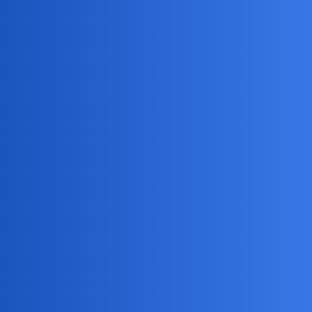
dodzwonił!
Nawet dla niego nie miałam czasu!
Dodatkowo przeprowadzka i zakupy wszystkiego.
Od drzwi po sypialnie.
Jutro też do drugiej roboty , ale chyba sobie wino otworzę, bo
padam na papę ( nie na cycki
)
collins02
27
11 Październik 2019 15:24
Tylko się nie martw:heart:
anon80021811
28
11 Październik 2019 15:24