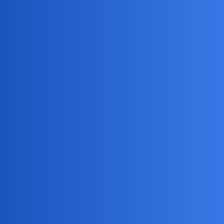
collins02
25
11 Październik 2019 15:22
mężatka:
Niektórzy to mają fajnie. Niestety dziś wieczorem i jutro
wieczorem jadę do pracy.
jeśli Cie to pocieszy,ja mam tak zazwyczaj…
Ale teraz mam urlop.Planowany od marca
anon80021811
26
11 Październik 2019 15:22
Dopiero do domu weszłam.
W robocie młyn totalny .
Nawet nic nie zjadłam w ciągu dnia , bo bardzo intensywnie
sprzedaje skarpety i czapki i rękawiczki.
Dzwonił mój ukochany kolega forumowy
i się nie
@collins02