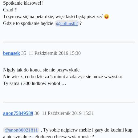
Spotkanie klasowe!!
Czad !!
Trzymasz się na petardzie, więc laski będą piszczeć
Gdzie to spotkanie będzie
?
@collins02
benasek
35
11 Październik 2019 15:30
Nigdy tak do konca sie nie przywyknie.
Nie wiesz, co bedzie za 5 minut a zdarzyc sie moze wszystko.
Ty sama i 300 ludkow wokol …
anon75849589
36
11 Październik 2019 15:31
, Ty sobie najpierw meble i gary do kuchni kup
@anon80021811
a nie sypialnie , głodnego chcesz wytarmosic ?