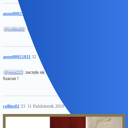
anon80021811
31
11 Październik 2019 15:26
@collins02
anon80021811
32
11 Październik 2019 15:27
zaczęła się ostra nauka widzę…
@vera223
Szacun !
collins02
33
11 Październik 2019 15:29