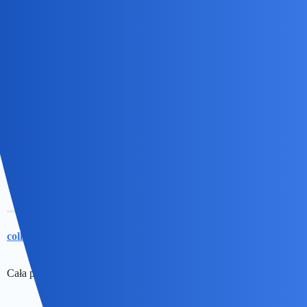
Wybacz
@collins02
Zdzwonimy się
Fajnie, że o mnie pamiętasz♡
anon80021811
29
11 Październik 2019 15:25
Ale współczuję
.
@benasek
Ale chyba już przywykles co?
collins02
30
11 Październik 2019 15:26
Cała przyjemność po mojej stronie