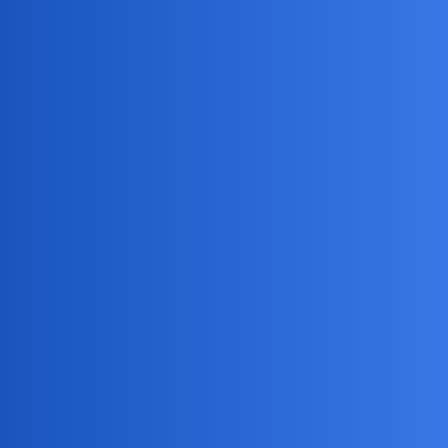
Rest In Peace
okonek
23
11 Październik 2019 15:15
Raczej w diabelskiej lacinie
requiescant in pace
Odpoczywaj w spokoju
benasek
24
11 Październik 2019 15:19
Ja jeszcze “kibluje” w pracy, do jutra …