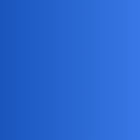
Pytamy Online
Ogłaszam weekend na terenie
całego kraju!
Hobby
mężatka
21
11 Październik 2019 13:46
Niektórzy to mają fajnie. Niestety dziś wieczorem i jutro wieczorem
jadę do pracy.
Devil
22
11 Październik 2019 13:54