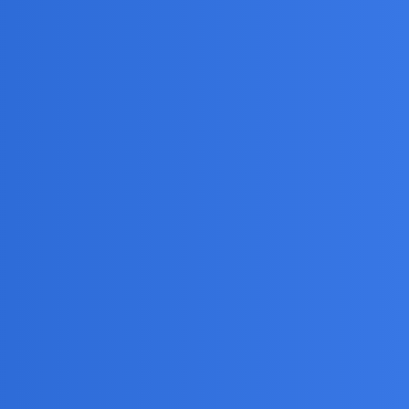
wiedzi
Odsłony
Aktywność
0
2605
24 Maj 2019
766
19226
6 Sierpień 2026
939
3247
6 Sierpień 2026