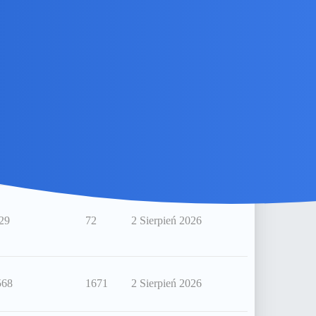
11
46
4 Sierpień 2026
35
50
3 Sierpień 2026
14
47
3 Sierpień 2026
29
72
2 Sierpień 2026
568
1671
2 Sierpień 2026