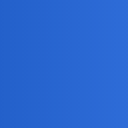
6
mi,
ow, ktory szukal cial poleglych