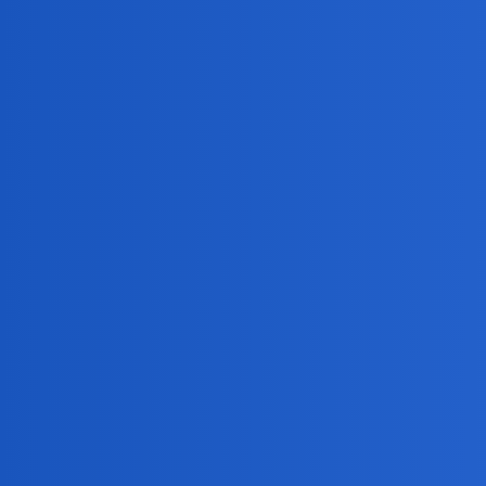
Pytamy Online
Polskie forum dyskusyjne
Temat
Witaj w Pytamy
Słabo dziś z pytaniami
Dyskusje o serwisie
Co się dzieje w polityce - Dziennik cz 10
Światopogląd, Religia, Filozofia
polityk