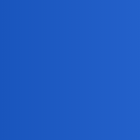
Ogłaszam weekend na terenie całego kraju!
Hobby
Z przeprosinami
Styl i Uroda
Wta atp toronto 2026
Sport
Jeśli mamy się kochać z okrutnikami, Ukraińca
Polityka
USA zaatakowały Księżyc
Nauka i Technika
Zginal polski wolontariusz a potem zolnierz Juk
Światopogląd, Religia, Filozofia