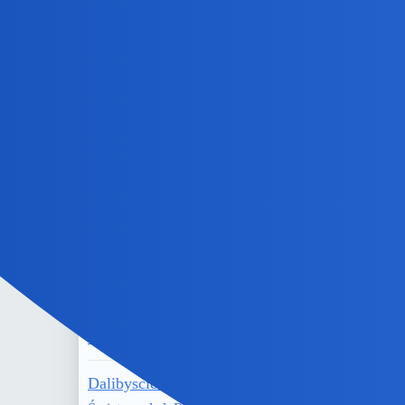
Zagadki 345
Gry
Włodzimierz Nahorny płyta "15 Heart"
Światopogląd, Religia, Filozofia
Zasłużyłem?
Na Wesoło i Ironicznie
Załóżmy, że naszą Planetę Ziemię potraktujemy
Światopogląd, Religia, Filozofia
Czy spotkaliście się z nazwą, która jest antyre
Na Wesoło i Ironicznie
Dalibyscie głowę, że ludzcy profesorowie