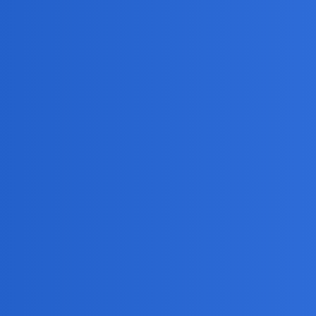
 jako
klamą sklepu?