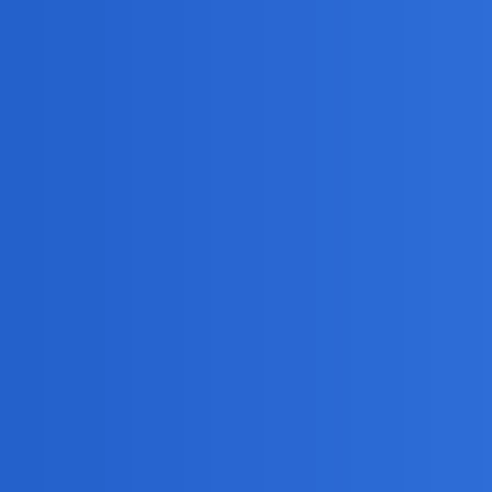
Odpo
7
1