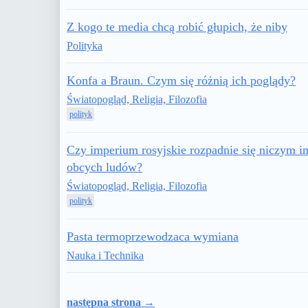
Z kogo te media chcą robić głupich, że niby
Polityka
Konfa a Braun. Czym się różnią ich poglądy?
Światopogląd, Religia, Filozofia
polityk
Czy imperium rosyjskie rozpadnie się niczym 
obcych ludów?
Światopogląd, Religia, Filozofia
polityk
Pasta termoprzewodzaca wymiana
Nauka i Technika
następna strona →