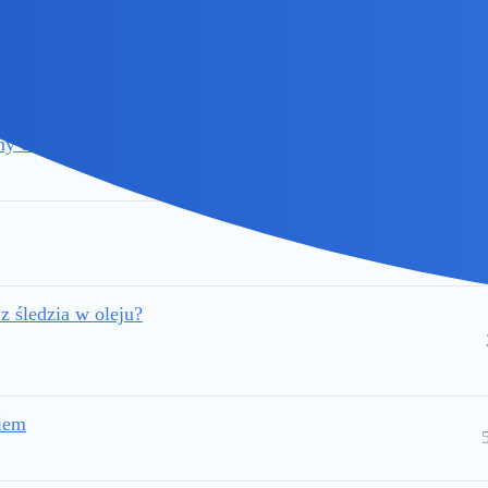
a
wny dla jednostek pływajacych?
 z śledzia w oleju?
kiem