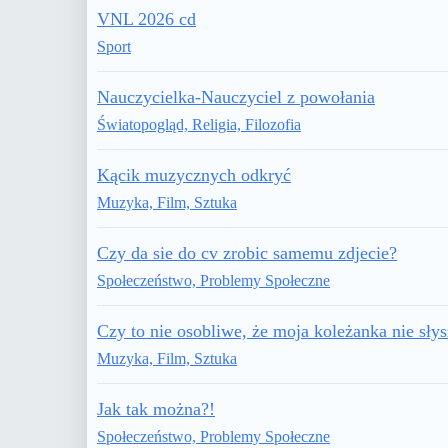
VNL 2026 cd
Sport
Nauczycielka-Nauczyciel z powołania
Światopogląd, Religia, Filozofia
Kącik muzycznych odkryć
Muzyka, Film, Sztuka
Czy da sie do cv zrobic samemu zdjecie?
Społeczeństwo, Problemy Społeczne
Czy to nie osobliwe, że moja koleżanka nie słys
Muzyka, Film, Sztuka
Jak tak można?!
Społeczeństwo, Problemy Społeczne