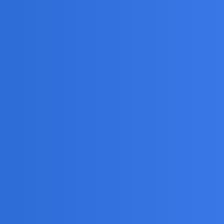
445
18191
6 Sierpień 2026
0
18
6 Sierpień 2026
9
26
6 Sierpień 2026
12
45
5 Sierpień 2026
8
18
5 Sierpień 2026
4
19
5 Sierpień 2026