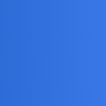
11
56
5 Sierpień 2026
7
29
5 Sierpień 2026
26
60
5 Sierpień 2026
6
32
4 Sierpień 2026
4
20
4 Sierpień 2026
5
34
4 Sierpień 2026