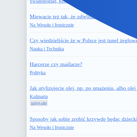
Światopogląd, Religia, Filozofia
Miewacie też tak, że zdjęliście zegar ścienny dl
Na Wesoło i Ironicznie
Czy wiedzieliście że w Polsce jest tunel żeglo
Nauka i Technika
Harcerze czy maślarze?
Polityka
Jak utylizujecie olej, np. po smażeniu, albo olej
Kulinaria
zużyty-olej
Sposoby jak sobie zrobić krzywdę będąc dziec
Na Wesoło i Ironicznie