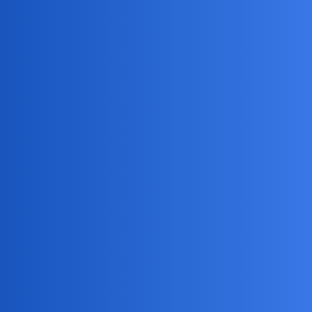
Devil
7738
7 Lipiec 2026 13:35
Już trzech nie posiadam. Na szczęście nie widać bo z tyłu
birbant
7739
7 Lipiec 2026 13:55
Ja mogę cię zubożyć o te 3 z przodu. A co mi tam, nawet o 4.
Devil
7740
7 Lipiec 2026 15:39