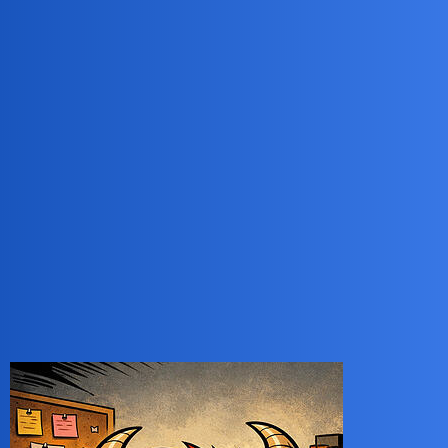
Ale muszę mieć choć 1 do otwierania piwa
birbant
7741
7 Lipiec 2026 15:45
Zostawię ci 2, jeden do otwierania piwa, a drugi, żeby cię bolał.
Może być?
joko
7742
7 Lipiec 2026 16:19