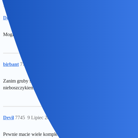
Devil
7743
8 Lipiec 2026 13:28
Moglibyście trochę schudnąć
birbant
7744
8 Lipiec 2026 13:51
Zanim gruby schudnie to chudy już stanie się szacownem
nieboszczykiem.
Devil
7745
9 Lipiec 2026 13:20
Pewnie macie wiele kompleksów