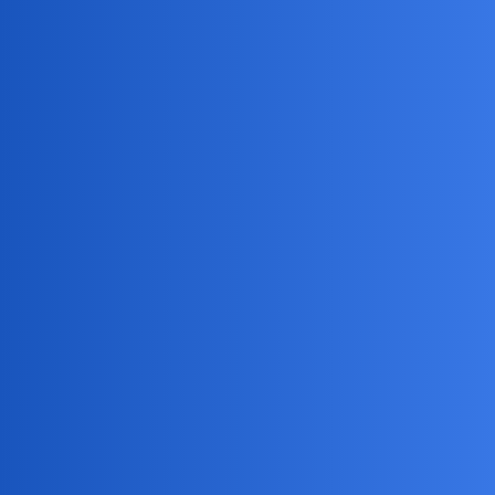
Pytamy Online
Słabo dziś z pytaniami
Dyskusje o serwisie
Devil
7736
7 Lipiec 2026 13:10
Chcesz się bić?!
joko
7737
7 Lipiec 2026 13:15
Bić? A co? Nie lubisz swoich zębów?