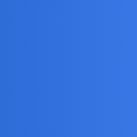
pularniejszych szefow rzadu brytyjskiego w XX
 Indii…