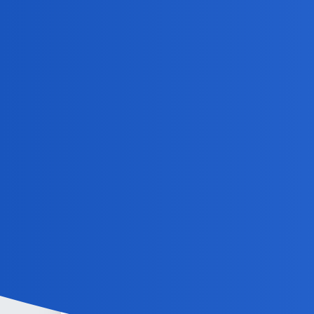
Pytamy Online
A teraz niespodzianka z dedy
Muzyka, Film, Sztuka
elsie
21
7 Sierpień 2019 01:56
Morricone tez chyba lubisz?
collins02
22
14 Sierpień 2019 23:47
Chi Mai to fragment z telewizyjnej produkcji"The lif
wieku.Byl nim w trakcie I wojny jak i kilka lat po niej.
Znany jako liberal,przeciwnik wojny burskiej ale prze