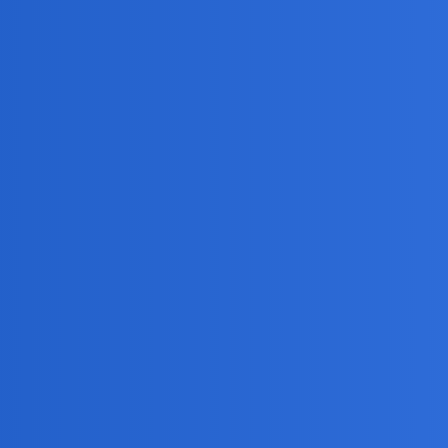
kacją dla Birbanta
e And Times Of David Lloyd George".Tytulowa postac to jeden z najpo
de wszystkim jeden z pierwszych ktorzy brali pod uwage niepodleglosc