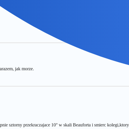
zarazem, jak morze.
nie sztorny przekraczajace 10° w skali Beauforta i smierc kolegi,ktor