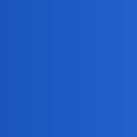
Ajwazowski, Fala
birbant
2
6 Sierpień 2019 04:45
Dziękuję.
elsie
3
6 Sierpień 2019 05:33
Powiedziane, zrobione!
birbant
6 Sierpień 2019 05:38
4