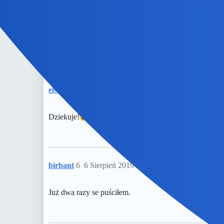
1 polubienie
elsie
5
6 Sierpień 2019 05:50
Dziekuje!
Ja tez bardzo go lubie…
birbant
6
6 Sierpień 2019 05:52
Już dwa razy se puściłem.