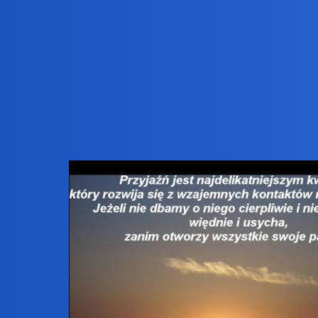
Pytamy Online
A teraz niespodzianka z dedy
Muzyka, Film, Sztuka
elsie
1
6 Sierpień 2019 03:42