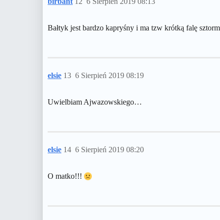
birbant
12
6 Sierpień 2019 08:13
Bałtyk jest bardzo kapryśny i ma tzw krótką falę sztor
elsie
13
6 Sierpień 2019 08:19
Uwielbiam Ajwazowskiego…
elsie
14
6 Sierpień 2019 08:20
O matko!!!