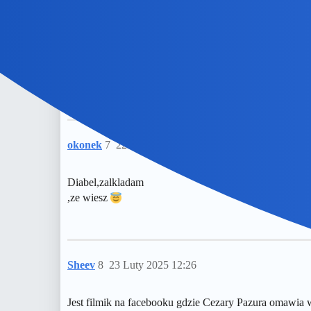
Devil
6
22 Luty 2025 21:15
To była reklama funduszu bankowy OFE. Głosu udzieli
okonek
7
22 Luty 2025 21:18
Diabel,zalkladam
,ze wiesz
Sheev
8
23 Luty 2025 12:26
Jest filmik na facebooku gdzie Cezary Pazura omawia w