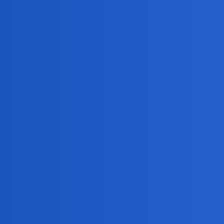
ciekawie
3
22 Luty 2025 20:49
A nie reklama plusa?
1234567
4
22 Luty 2025 20:53
Raczej jakiegoś funduszu
ciekawie
5
22 Luty 2025 20:55
No to na złym tropie byłem.