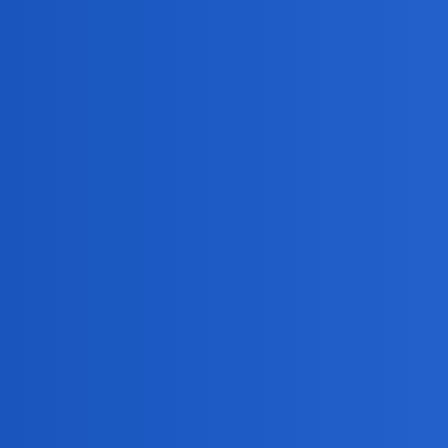
Pytamy Online
"Ale ty się misiek rzucaaaj!"
Historia
waranzkomodo
1
22 Luty 2025 20:00
Proszę, znajdźcie mi tę reklamę, zdaje się że to fundus
1234567
2
22 Luty 2025 20:06
to chyba jakiegoś funduszu rekl=lamuju