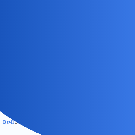
Pytamy Online
Co się stało z Joasią Gajewską z
Sosnowca?
Historia
waranzkomodo
1
4 Listopad 2024 20:54
Czy ktoś może spotkał się z informacjami na temat dziewczynki
opisanej w książce “Nieuchwytna siła”?
Devil
2
5 Listopad 2024 14:18