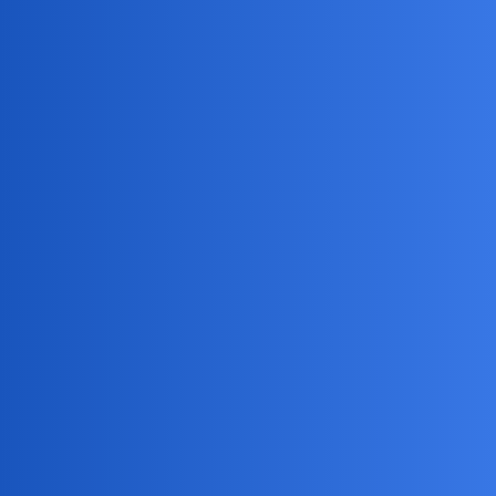
Pytamy Online
Co Wam pomaga sie
zdyscyplinowac?
Psychologia
Nunu
1
16 Maj 2026 12:57
I nie zajmowac glupotami zbyt dlugo? Wiadomo, ze nie zaplanujesz
czasu co do minuty, bo zawsze cos wyskoczy i poza tym nie dasz
rady byc efektywny non stop.
Ale notoryczna prokrastynacja to zlo
Odpoczynek tez sie powinno planowac, ale co jesli czlowiek nie
wie jak to zrobic?
Moze to zalezy od unormowanego zycia..jesli ma sie rutyne i staly