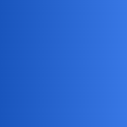
joko
4
16 Maj 2026 14:29
Szaramysz:
co Wam pomaga się nie dyscyplinować
Łap książkę i czytaj. Jak się zaczytasz, to o całym świecie
zapomnisz. O pracy też!
joko
5
16 Maj 2026 14:32