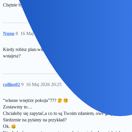
Chętnie bym to zrobiła, ale aż tak wyluzować nie mogę
Nunu
8
16 Maj 2026 20:22
Kiedy robisz plan-wieczorem w przeddzien, czy rano wczesniej
wstajesz?
collins02
9
16 Maj 2026 20:25
“własne wnętrze pokoju”???
Zostawmy to…
Chciałoby się zapytać,a co to są Twoim zdaniem, owe głupoty?
Siedzenie na pytamy na przykład?
Ok.