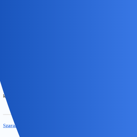
Nunu:
I nie zajmowac glupotami zbyt dlugo
Strach przed tym, że “się nazbiera” i “się nie wygrzebię potem”. To
zazwyczaj wystarcza.
Devil
6
16 Maj 2026 14:35
Rutyna i rytm są dobre w dyscyplinowaniu. Trzeba mieć plan na
każdy dzień
Szaramysz
7
16 Maj 2026 19:53