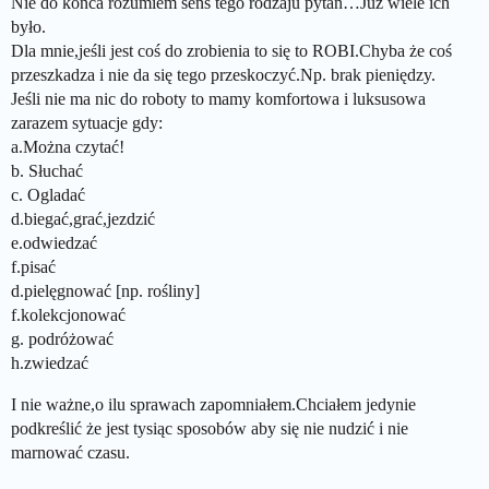
Nie do końca rozumiem sens tego rodzaju pytań…Juz wiele ich
było.
Dla mnie,jeśli jest coś do zrobienia to się to ROBI.Chyba że coś
przeszkadza i nie da się tego przeskoczyć.Np. brak pieniędzy.
Jeśli nie ma nic do roboty to mamy komfortowa i luksusowa
zarazem sytuacje gdy:
a.Można czytać!
b. Słuchać
c. Ogladać
d.biegać,grać,jezdzić
e.odwiedzać
f.pisać
d.pielęgnować [np. rośliny]
f.kolekcjonować
g. podróżować
h.zwiedzać
I nie ważne,o ilu sprawach zapomniałem.Chciałem jedynie
podkreślić że jest tysiąc sposobów aby się nie nudzić i nie
marnować czasu.