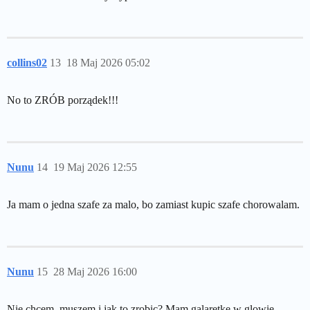
collins02
13
18 Maj 2026 05:02
No to ZRÓB porządek!!!
Nunu
14
19 Maj 2026 12:55
Ja mam o jedna szafe za malo, bo zamiast kupic szafe chorowalam.
Nunu
15
28 Maj 2026 16:00
Nie chcem, muszem i jak to zrobic? Mam galaretke w glowie