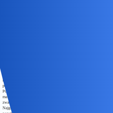
okonek
27
28 Lipiec 2025 11:51
Ja piszę o Hiszpanii. Jesli chodzi o Polske to u nas na osiedlu jest
placyk, sa wyznaczone dni kiedy mozna tam zostawic stare meble
czy cos co do normalnych kontenerow sie nie mieści.
Bo u mnie w wiosce to teraz jak sezon smieciarka i dodatkowo
ekipa od zbierania takich odpadow to jezdzi rano i wieczorem.
Ogolnie smieci to problem poważny
Podobnie jak psie kupy. Rozwiazywany raczej tlumaczeniem niż
mandatami.
W ogole kwestia recyklingu to nie sa ostatnie lata, a roznego
rodzaje akcje prowadzone sa od dziesiecioleci - zaczeli od
kontenerow na papier, na poczatku lat 90. I ludzie sie powoli
przyzwyczajali.
Podobnie jak do tego, ze pieszy to nie swieta krowa, ale na pasach
ma pierwszenstwo. Tylko taka umowa spoleczna troche - kierowca
zwalnia, a pieszy stara sie bezmyslnie pod kola nie włazić.
Najgorzej jest z rowerzystami na drogach lokalnych - bo to