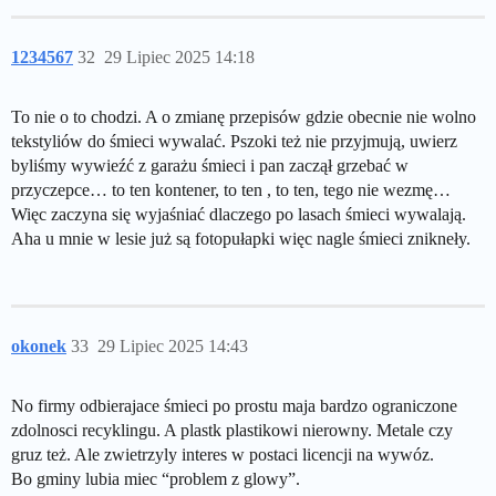
1234567
32
29 Lipiec 2025 14:18
To nie o to chodzi. A o zmianę przepisów gdzie obecnie nie wolno
tekstyliów do śmieci wywalać. Pszoki też nie przyjmują, uwierz
byliśmy wywieźć z garażu śmieci i pan zaczął grzebać w
przyczepce… to ten kontener, to ten , to ten, tego nie wezmę…
Więc zaczyna się wyjaśniać dlaczego po lasach śmieci wywalają.
Aha u mnie w lesie już są fotopułapki więc nagle śmieci znikneły.
okonek
33
29 Lipiec 2025 14:43
No firmy odbierajace śmieci po prostu maja bardzo ograniczone
zdolnosci recyklingu. A plastk plastikowi nierowny. Metale czy
gruz też. Ale zwietrzyly interes w postaci licencji na wywóz.
Bo gminy lubia miec “problem z glowy”.