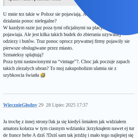
U mnie tez takie w Polsxe sie pojawiają. Ale to czesto byly
dzialania ponoc nielegalne?
W kazdym razie juz poza tymi oficjalnymi na placyk juz sie nie
pojawiaja. Ale jest kilka takich budek do zbierania uzywanej
odziezy i butów. Traz ponoc oprocz prywatnej firmy pojawily sie
pierwsze obslugiwane przez miasto.
Szmateksy splajtują?
Poza tymi nastawionymi na “vintage”?. Choc jak poczuje zapach
takich zlezalych ubran? To moj zakupoholizm ulatnia sie z
szybkoscia światła
WiecznieGłodny
29
28 Lipiec 2025 17:37
Ja trochę z innej strony/Jak ja się kiedyś śmiałem jak widziałem
amatora kolarza w tym ciasnym wdzianku ;krzyknąłem nawet ej tur
de france hehe A dziś ?Dziś sam tak jeżdżę i mało tego najlepiej się