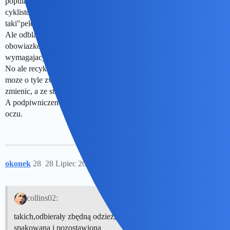
popularny sposob spedzania czasu, ale o czym takim, ze jak grupa
cyklistow to jada jeden za drugim to nie slyszeli. I zdarza się ,że w
taki"peletin" przy kiepskiej widoczności auto wjedzie.
Ale odblasiki, kaski i ochroniacze poza terenem zabudowanym sa
obowiazkowe dla wszyskich pieszych i jednosladow nie
wymagajacych pel ego prawa jazdy.
No ale recyklinh i kodeks drogowy to juz inny temat. Z zakupani
moze o tyle zwiazany, ze czasem trzeba mebel, AGD czt pojazad
zmienic, a ze starym cos zrobic.
A podpiwniczen tu raczej nie ma. Cykl jest skrócony co zbędne to z
oczu.
okonek
28
28 Lipiec 2025 11:58
collins02:
takich,odbierały zbędną odzież,która ma być szczelnie
spakowana i pozostawiona