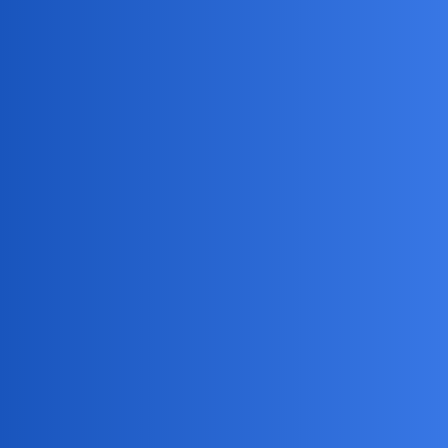
Pytamy Online
Co wam sie podoba, ale nie
kupujecie z rozsadku?
Psychologia
okonek
21
27 Lipiec 2025 16:44
W Polsce? Bywa to trudne.
Bo ludzie, ktorzy tworza te rozne fundacje zbierajace rzeczy
zbedne? To by wzięły, za "niewielka "odplatnoscia z Twojej strony.
A na temat kolejnych ustaw smieciowych? Nie bede sie
wypowiadac, bo cenzura nie przepusci