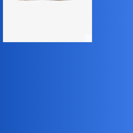
Devil
5
14 Lipiec 2025 15:30
iPhone
collins02
6
14 Lipiec 2025 15:30
No właśnie…Długo to nie potrwa bo to chyba wręcz niebezpieczne