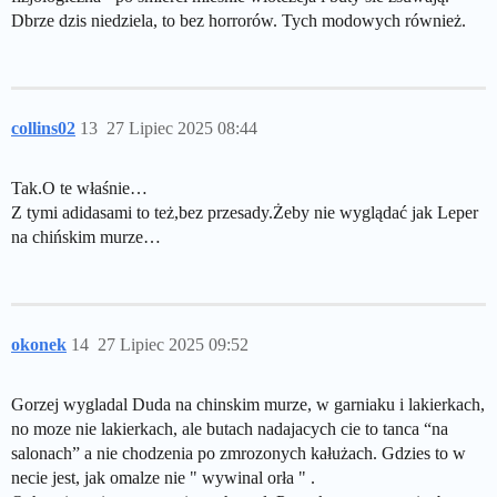
Dbrze dzis niedziela, to bez horrorów. Tych modowych również.
collins02
13
27 Lipiec 2025 08:44
Tak.O te właśnie…
Z tymi adidasami to też,bez przesady.Żeby nie wyglądać jak Leper
na chińskim murze…
okonek
14
27 Lipiec 2025 09:52
Gorzej wygladal Duda na chinskim murze, w garniaku i lakierkach,
no moze nie lakierkach, ale butach nadajacych cie to tanca “na
salonach” a nie chodzenia po zmrozonych kałużach. Gdzies to w
necie jest, jak omalze nie " wywinal orła " .