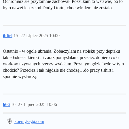
Ochroniarz sie przytomnie zachował. Poszukam to wstawie, bo to
bylo nawet lepsze od Dody i tortu, choc wiralem nie zostalo.
ihtiel
15
27 Lipiec 2025 10:00
Ostatnio - w ogole ubrania. Zobaczylam na stoisku przy deptaku
takie ładne sukienki - i zaraz pomyslalam: przeciez dopiero co 6
workow uzywanych rzeczy wydałam. Poza tym gdzie bede w tym
chodzic? Przeciez i tak nigdzie nie chodzę…do pracy t shirt i
spodnie wystarczą.
666
16
27 Lipiec 2025 10:06
koenigsegg.com