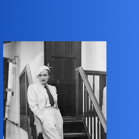
okonek
9
14 Lipiec 2025 16:22
Palazzo sa rozszer,ane, szwedy mialy.nogawki od buoder krojone
prosto.
Bliżej klasycznych “szwedow” byla Marlena Dietrich.