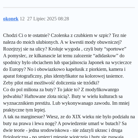
okonek
12
27 Lipiec 2025 08:28
Chodzi Ci o te ostatnie? Czolenka z czubkiem w szpic? Tez nie
naleza do moich ulubionych. A w kwestii mody obuwniczej?
Rozejrzyj sie na ulicy? Kroluje wygoda , czyli buty “sportowe”
A pomyslec, ze kilkanascie lat temu zalozenie “adidaskow” do
spodnicy bylo obciachem lub spacjalnoscia Japonek na wycieczce
do Europy? No i obowiazkowo kapelusik z piorkiem, kamera i
aparat fotograficzny, plus identyfikator na kolorowej tasiemce.
Zeby pilot mial możliwość doliczenia sie trzódki?
Co do pol miliona za buty? To jakie to? Z modyfikowanrgo
jedwabiu? Haftowane zlota nicią?. Buty w wielu kulturach sa
wyznacznikiem prestiżu. Lub wykonywanago zawodu. Im mniej
praktyczne tym lepiej.
A tak na marginesue? Wiesz, ze do XIX wieku nie bylo podzialu na
buty na prawa i lewa nogę? A powiedzenie umarl w butach? Sa
dwie teorie - jedna srodowiskowa - nie zdazyli ukrasc i druga
fizjologiczna - po smierci miesnie wiotczeja i buty sie zsuwają.