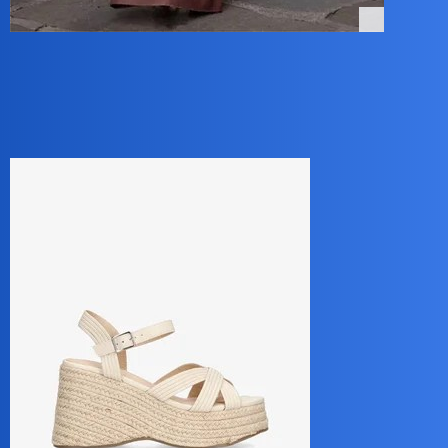
Jak pamietam w latach 70 byly to biodrowki, nie z wysokim
stanem?
Czy mozna się w tym zabić? Przy odrobinie dobrych chęci, bo do
tego dziewczyny nosza buty na bardzo grubej podeszwie?