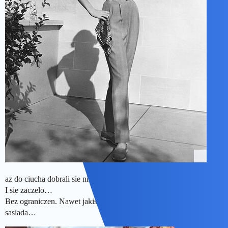
az do ciucha dobrali sie nie projektanci a mlodzi ludzie.
I sie zaczelo…
Bez ograniczen. Nawet jakis zrozpaczony pies wzial sie za dzinsy
sasiada…