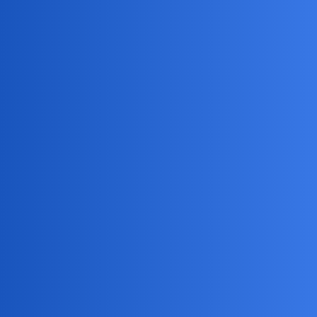
Pytamy Online
Co wam sie podoba, ale nie
kupujecie z rozsadku?
Psychologia
Nunu
1
14 Lipiec 2025 15:00
Mi takie spodnie szerokie, ale bym sie w nich zabila jak tak chodze
uwaznie.
1234567
2
14 Lipiec 2025 15:07