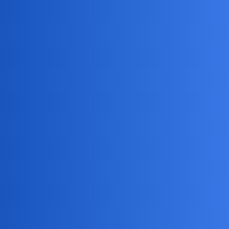
collins02
7
14 Lipiec 2025 15:37
Kapelusz Traveller Jefferson Panama firmy Stetson.Cena mi wybiła
to z głowy natychmiast.No chyba że trafi sie udana podróba…
Nunu
8
14 Lipiec 2025 15:57
To sie nazywa palazzo, takie 'slonie"…ale bym sie wylozyla, jak
nalesnik w nich