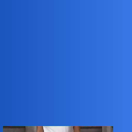
Teraz szerokie a jeszcze 2 lata temu były tak wąskie że jaja mi
piszczały.
collins02
3
14 Lipiec 2025 15:10
A co?
Szwedy wróciły do łask?
Zawsze wolałem dzwony…
okonek
4
14 Lipiec 2025 15:27
Teraz to w zasadzie moze nie szwedy, ale bardzo zbliżone w kroju.
Mlode pokolenie zwłaszcza w takie “wskoczylo”