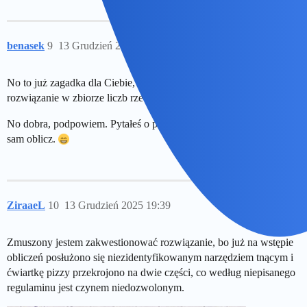
benasek
9
13 Grudzień 2025 19:29
No to już zagadka dla Ciebie, które R wybrałem i które daje
rozwiązanie w zbiorze liczb rzeczywistych …
No dobra, podpowiem. Pytałeś o powierzchnię, więc sobie te R
sam oblicz.
ZiraaeL
10
13 Grudzień 2025 19:39
Zmuszony jestem zakwestionować rozwiązanie, bo już na wstępie
obliczeń posłużono się niezidentyfikowanym narzędziem tnącym i
ćwiartkę pizzy przekrojono na dwie części, co według niepisanego
regulaminu jest czynem niedozwolonym.