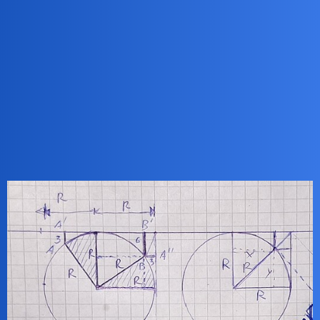
ZiraaeL
6
13 Grudzień 2025 18:53
dópa
Nie luknę, bo jest sam wynik, a nie ma metody rozwiązania.
benasek
7
13 Grudzień 2025 19:01