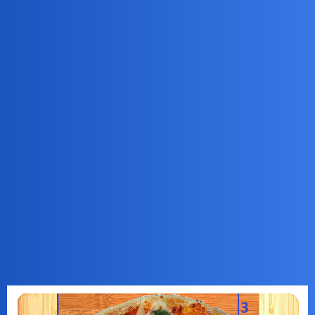
Pytamy Online
Ćwiartka 🍕
Gry
ZiraaeL
1
12 Grudzień 2025 16:48
Wiem, że zawiodę, ale nie chodzi o ćwiartkę wódki w piątkowy
wieczór tylko o ćwiartkę pizzy.
sorry
Ćwiartka okrągłej pizzy leży na desce w taki sposób, że krawędź
pizzy przylego do krawędzi deski, jeden róg pizzy oddalony jest od
krawędzi deski o 3, a drugi róg o 6 (czegośtam).