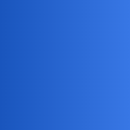
Okulistyka
okonek
2
12 Grudzień 2025 17:39
Pitagoras bedzie porzebowal pomocy i herbatki z anyżu, miodu i
świętego przekonania, że wszystko to ma sens
Zeby te pizze strawić.
ZiraaeL
3
12 Grudzień 2025 17:43
okonek:
herbatki z anyżu