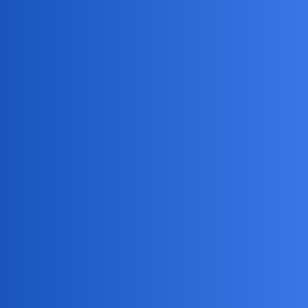
herbatki z Asyżu
benasek
4
13 Grudzień 2025 18:46
Czy pole całej pizzy wynosi 225π czyli ok. 706,86?
ZiraaeL
5
13 Grudzień 2025 18:52
OHO !!! benasek zjadł ćwiartkę pizzy.
Zaraz luknę, czy mu smakowała.