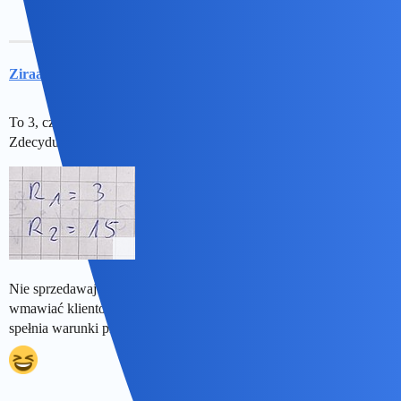
ZiraaeL
8
13 Grudzień 2025 19:27
To 3, czy 15
Zdecyduj się.
Nie sprzedawaj tego patentu sieciom pizzowym, bo zaczną
wmawiać klientom, że odpowiednio ułożona na desce mała pizza,
spełnia warunki pizzy dużej.