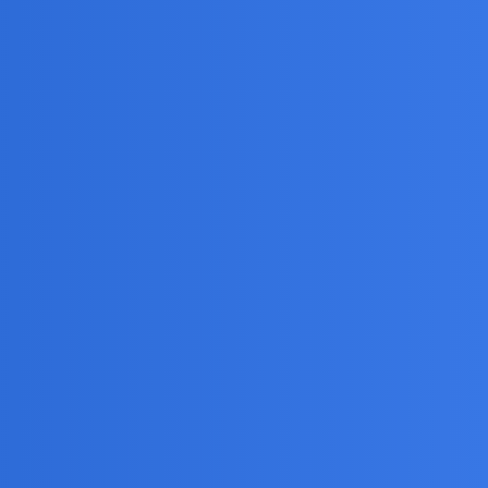
 odwłok.
 to ma zrobić? Indiom i Chinom niespieszno. Choć
to bezpieczne? Sądząc po dzialaniach w kwestii Ukrainy?
a pograniczu . Góry, pustynie, lodowce, izolacja plus
nie nadaje sie do mieszkania, chociaż dla ludzi