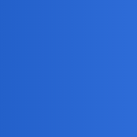
adnie się niczym imperium zachodnio
kie dalej będzie trwało, zresztą wszyscy ważni przywódcy, stalin, etc. 