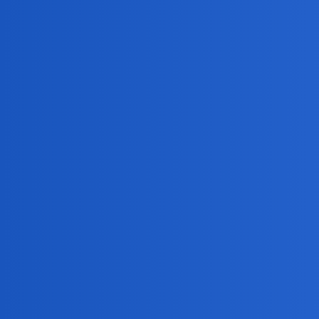
pozostawali pod okupacja mongolska, choć nieproszeni
Czyngis Chana upadla i mozna powiedziec, ze Chinczyc
Obecne Chiny to tygiel kultur, narodow, jezykow lokal
Ewoluujac, ale podstawy nietkniete.
To z wiki - jak Mongolowie “zaludnili” świat?