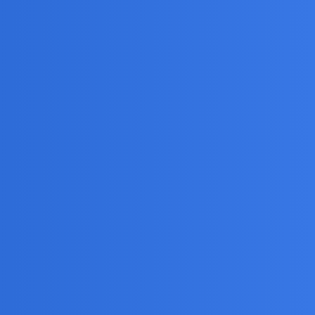
ie dłużej. Przez dwa stulecia, od XIII do XIV w.