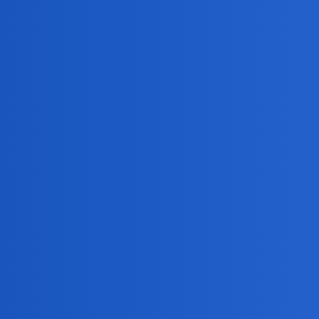
okonek
24
27 Czerwiec 2025 10:06
Szojgu bardziej.
Tatarski, mongolski. Od czasow Czyngis Chana tam krew 
ciekawie
25
27 Czerwiec 2025 10:20
Jednym słowem, im większa domieszka chińska w rosjan
okonek
26
27 Czerwiec 2025 10:48
Nie chinska a mongolska. Chinczycy to zupelnie inna “