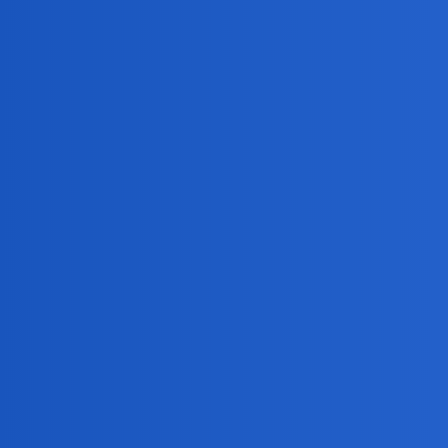
Pytamy Online
Czy imperium rosyjskie rozp
ludów?
Światopogląd, Religia, Filozofia
polityk
ciekawie
21
27 Czerwiec 2025 09:38
Nawet jeśli nie będzie kiedyś rosjan, to imperium rosyjs
I co, dzisiaj są cenionymi… postaciami w imperium.
okonek
22
27 Czerwiec 2025 09:45