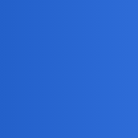
 goście zachowali osiagniecia administracyjne i kulturowe poprzednic
y odzyskali niepodległość.
nych. Ale normy narzucone przez pierwszego cesarza w III w p.n.e. prz