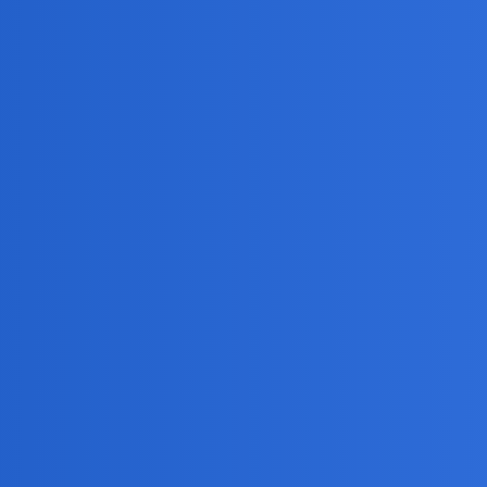
ę do kleszcza. Pyskiem wgryziona w Europe, zeby nakarmic azjatycki
oreliozę i inne zatazy jast przypalic mu napecznialy odwlok. Ale kto
woj kawaleczek tortu by siegneły, zeby sie uniezależnić. A czy byloby 
Indie? Maja dość swoich problemów. Wystarczy spojrzec na mape kotła n
osc to tradycja?
for, ale jak dlugo?
, ze nagle miliony migrantow ruszy na Rosję. Syberia tez niespecjal
ez
enia obiecaną.