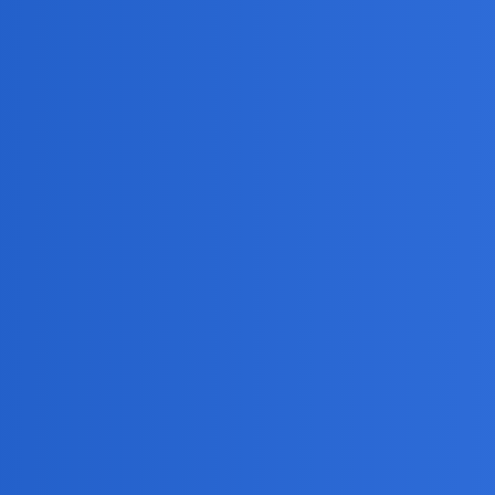
nie tylko sie lała, ale i mieszała.
inie, tym lepsze i mocniejsze się imperium rodzi…, tak po mojemu.
rasa” choć tez mocno skrajcowana z Mongolami. Tam utkneli na znaczn