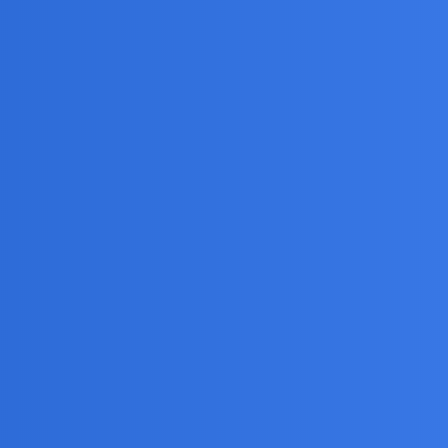
h epok to w końcu dynastia założona przez wnuka
etrwaly do dziś.