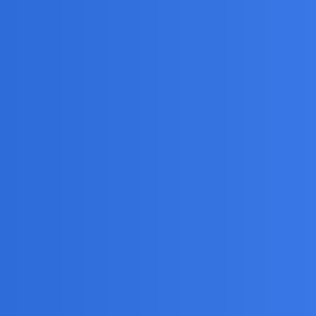
 rzymskie od nawały obcych
byli z Gruzji dla przykładu, albo z Ukrainy poeci.