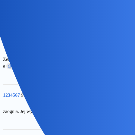
A co ona znowu?
Nunu
8
6 Luty 2026 16:36
Zem sie zmeczyla, ze daj mi nogie, bo moimi nie nie mogie ruszac
a
jeszcze denerwuje
@Devil
1234567
9
6 Luty 2026 16:55
zaognia. Jej wypowiedź “ Dojedziemy was”