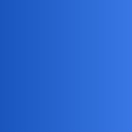
Bingola
5
6 Luty 2026 13:24
Trump tez mógł powiedzieć inaczej wiele rzeczy, np. o
zaangażowaniu polskich żołnierzy w Afganistanie po stronie USA.
Jesli chodzi o klasę polityczną i dyplomatyczną, to przepaść miedzy
Czarzastym a Trumpem jest bezdenna.
1234567
6
6 Luty 2026 15:34
Ale wszystko dobiła Żukowska.
okonek
7
6 Luty 2026 16:25