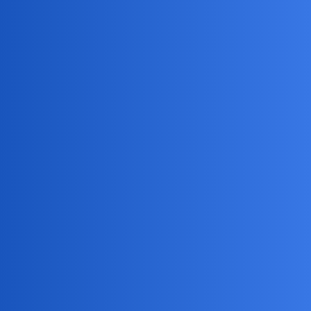
Pytamy Online
Czy marszałek Czarzasty mógł to
powiedzieć inaczej?
Polityka
Devil
1
5 Luty 2026 18:53
tak by nie było wojny dyplomatycznej z USA?
okonek
2
5 Luty 2026 20:14
Optymistą. Trump toleruje tylko TAK i miliardów zaliczkę.