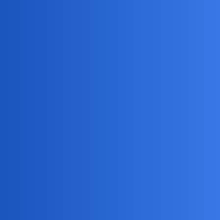
WiecznieGłodny
3
6 Luty 2026 11:09
Wrzucili Włodka na minę :> ,Cokolwiek mógłby zrobić byłoby źle
( dla niego,partii )
Nie wiem czy w tym wszystkim nie ma drugiego dna.
Nieprzewidywalny prezydent może np w jeden dzień wycofać
swoje wojsko z terenu RP .Putin się ucieszy ,zmięknie w
negocjacjach w sprawie wojny w Ukrainie ,kto na tym zyska ?
Tramp
czarny_rycerz
4
6 Luty 2026 12:34
Tak, mógł.