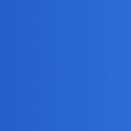
ia na meczu polo
pszczołę. Owad ukąsił 53-latka, co doprowadziło do wstrząsu anafilak
 oraz przyjacielem księcia...
m, ze skoro miliarder to przynajmniej dobrze, ze polknal pszczole…
a sie jak jest juz za późno.
a znajoma miala wiecej szczęścia, bo wdepnela na pszczołę i skonczylo