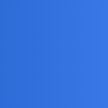
tycznego, a w konsekwencji jego śmierci. Miliarder
 się opuchchnieta nogą, lekkimi dusznosciani i