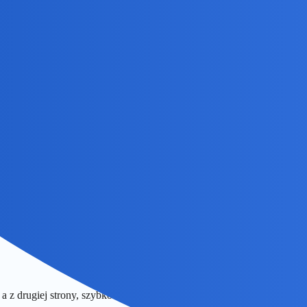
sie z głowami, oczywiście w celach naukowych. I wyglądało , ze mozg p
 nachodzą? Przeciez jutro tylko poniedzialek, a nie piątek trzynastego
piatek, nawet nie czwartek
 a z drugiej strony, szybko i nagle to bez większego znaczenia, kiedy.