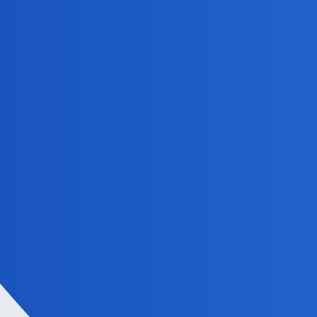
tygodniowym pbytem w szpitalu.
A czy rodzaj smierci ma znaczenie? Nie przypadkiem mo
przeplywu powietrza struny glosowe nie działają, więc 
ZiraaeL
4
15 Czerwiec 2025 13:26
okonek:
gilotyny
Gilotyna odcinała nogi przy samej szyi, a pozostałoś