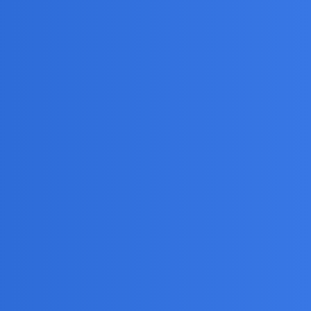
omimo gwałtownej utraty zasilania czyli krwi dogorywal
?