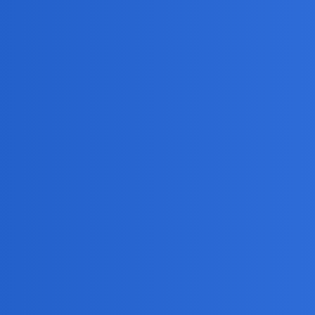
wi się, ze szybka smierc to dobra smierc? Nie wiem jakiego zdania b
nie byly w stanie nic powiedzieć.
ci wpadały do drewnianego wiaderka. Skazaniec umierał śmiercią gło