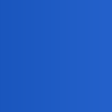
Pytamy Online
Czy rodzaj śmierci ma dla wa
Psychologia
Devil
1
15 Czerwiec 2025 12:24
PolsatNews.pl