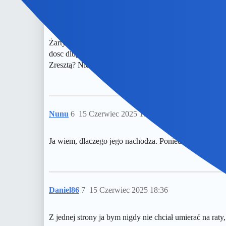
okonek
5
15 Czerwiec 2025 14:38
Żarty żartami, ale byli tacy co sprawdzali co dzieje 
dosc dlugo.
Zresztą? Nie wiem czemu kolegę
czarne mysli
@Devil
Nunu
6
15 Czerwiec 2025 15:49
Ja wiem, dlaczego jego nachodza. Poniedzialek to nie 
Daniel86
7
15 Czerwiec 2025 18:36
Z jednej strony ja bym nigdy nie chciał umierać na raty,