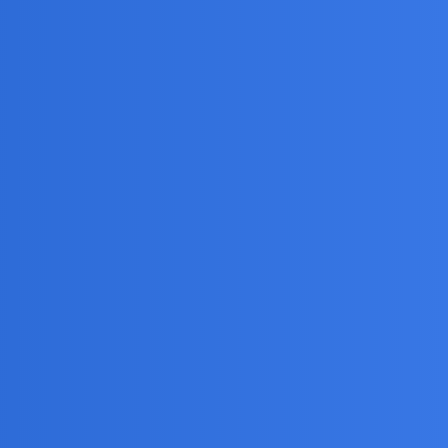
yly ofiary szubienic czy gilotyny? Pozbawione
dową, bo korpus pozbawiono otworu gębowego.