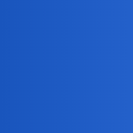
Miliarder połknął pszczołę i zmarł. Traged
Miliarder Sunjay Kapur podczas meczu polo połknął 
był prezesem koncernu motoryzacyjnego Sona Comstar
Nunu
2
15 Czerwiec 2025 12:48
On chyba nie polknal tej pszczoly celowo? Ale rozumie
okonek
3
15 Czerwiec 2025 13:03
Nie on jeden padl ofiarą jadu pszczelego.
Niestety często o tego rodzaju uczuleniu ludzie dowiaduj
W 2006 tak trafiło popularna aktorkę Ewe Salacka. Moj