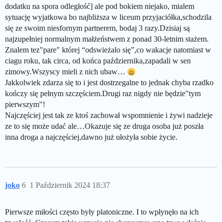
dodatku na spora odległość] ale pod bokiem niejako, mialem
sytuację wyjatkowa bo najbliższa w liceum przyjaciółka,schodzila
się ze swoim niesfornym partnerem, bodaj 3 razy.Dzisiaj są
najzupełniej normalnym małżeństwem z ponad 30-letnim stażem.
Znalem tez"pare" której “odswieżalo się”,co wakacje natomiast w
ciagu roku, tak circa, od końca października,zapadali w sen
zimowy.Wszyscy mieli z nich ubaw…
Jakkolwiek zdarza się to i jest dostrzegalne to jednak chyba rzadko
kończy się pełnym szczęściem.Drugi raz nigdy nie będzie"tym
pierwszym"!
Najczęściej jest tak ze ktoś zachował wspomnienie i żywi nadzieje
ze to się może udać ale…Okazuje się ze druga osoba już poszła
inna droga a najczęściej,dawno już ułożyła sobie życie.
joko
6
1 Październik 2024 18:37
Pierwsze miłości często były platoniczne. I to wpłynęło na ich