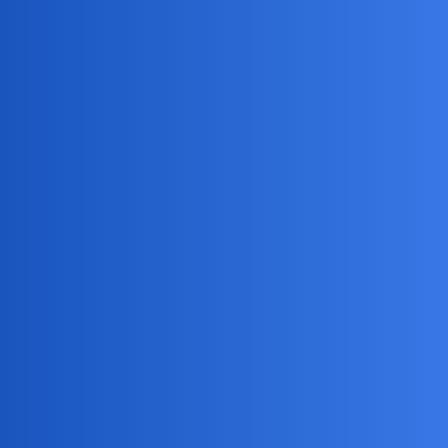
po latach?
Przysłowia pomocnicze:
Jak kocha, to poczeka.
Nie wchodzi się dwa razy do tej samej rzeki.
Stara miłość nie rdzewieje.
okonek
2
30 Wrzesień 2024 18:17
Zależy od ludzi. Ale dodam jeszcze jedno przyslowie - kto nie
ryzykuje ten nie jedzie…
ihtiel
3
30 Wrzesień 2024 18:33