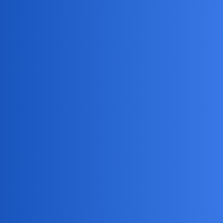
Pytamy Online
Czy związki po latach mają szansę
się udawać?
Miłość i Związki
związek
Daniel86
1
30 Wrzesień 2024 18:13
Witam. Wyobraźcie sobie sytuację, że dwoje ludzi ma po
dwadzieściakilka lat i oni są w sobie zakochani, ale z jakiegoś
powodu oni nie kontynuują tej znajomości. Jednak po kilkunastu
latach los znowu ich stawia na swoich drogach i tym razem oni nie
mają żadnych przeszkód ku byciu ze sobą.
Czy taki związek po latach ma sens? Czy Wy znacie takie związki