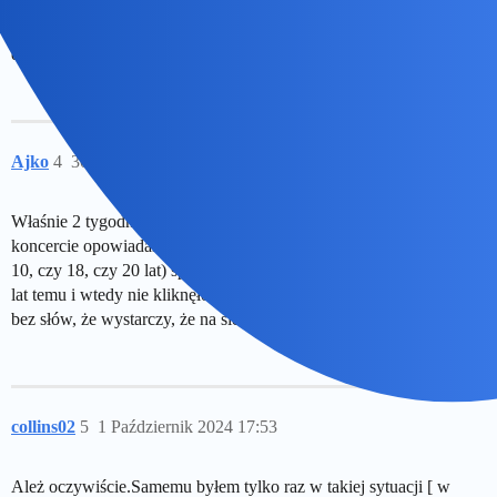
W sprawie milosci jest tylko 1 regula ze nie ma zadnych regul
A przyslowie dodam “w milosci i na wojnie wszystkie chwyty
dozwolone”.
Ajko
4
30 Wrzesień 2024 19:05
Właśnie 2 tygodnie temu pewna pani, która siedziała obok mnie na
koncercie opowiadała, że po długim czasie (nie pamiętam, czy to
10, czy 18, czy 20 lat) spotkała swojego byłego, wzięli ślub kilka
lat temu i wtedy nie kliknęło, a teraz dzieci mówią, że rozumieją się
bez słów, że wystarczy, że na siebie spojrzą.
collins02
5
1 Październik 2024 17:53
Ależ oczywiście.Samemu byłem tylko raz w takiej sytuacji [ w