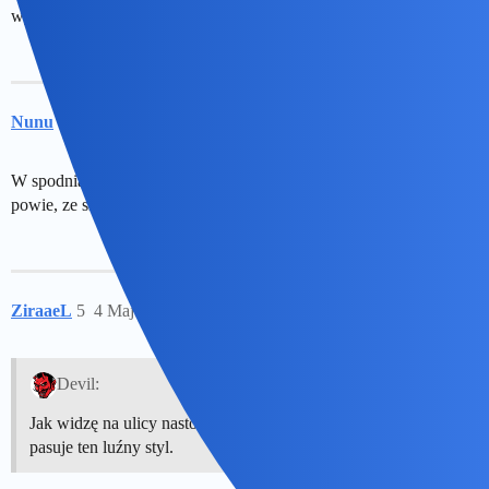
wydaje, że wystarczy się ubrać i umalować i już się jest kobietą…)
Nunu
4
4 Maj 2025 16:04
W spodniach trudniej zgwalcic a tak jak zalozy spodnice to biskup
powie, ze sie sama prosila …
ZiraaeL
5
4 Maj 2025 17:02
Devil:
Jak widzę na ulicy nastolatki to czuję niesmak. Nie każdej
pasuje ten luźny styl.