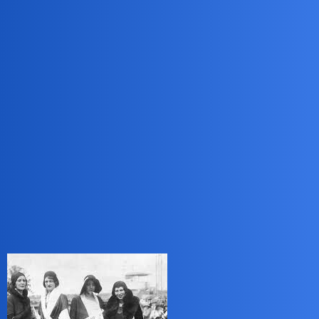
Co wymusza na kobietach tak radykalne zmiany? Moda na LGBT?
Praca? Bunt? Młodzi zawsze się buntowali ale dawniej nie tracili
przy tym cech charakteryzujących płeć.
Faceci też dziwaczeją ale większość sukienek nie ubiera. Ich
zmiana ogranicza się głównie do eliminacji cech takich jak siła
fizyczna i umiejętność drobnych napraw. Cóż, łatwiej kupić mięso
w markecie niż zapolować na zwierzę w lesie
Bingola
2
4 Maj 2025 14:49
Utyskiwaliśmy niedawno na modę w innym pytaniu. W tej materii
histora zatacza koło. Oto kobiety równo 100 lat temu: