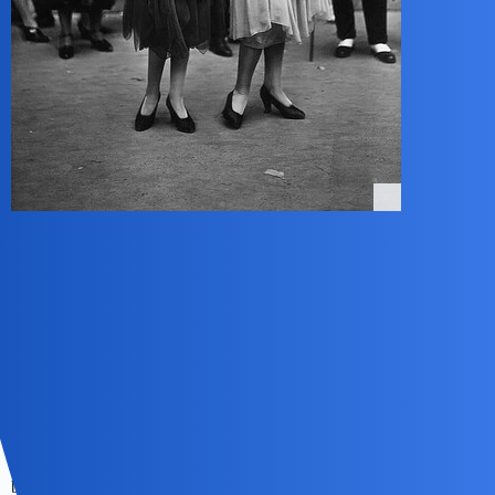
Jak to mówi starsze pokolenie - kiedyś było normalnie… Tak, że
ten…
waranzkomodo
3
4 Maj 2025 15:42
Bo ludzie myślą że bycie kobietą to noszenie sukienek,
@Devil
długich włosów i używanie kosmetyków… a kobiety są/i mogą być
bardzo różne. (Potem części osób, które nie są kobietami się