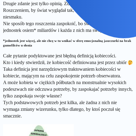
Drugie zdanie jest tylko opinią. Zdaniem w trybie wymagającym*.
Roszczeniem, by świat wyglądał tak, by w jednostce nie wzbudzał
niesmaku.
Nie sposób tego roszczenia zaspokoić, bo świat jest jeden, a
jednostek osiem* miliardów i każda z nich ma swój własny świat.
*jednostek jest więcej, ale nie chcę w tu wnikać w sferę emocjonalną jaszczurki na brak
gumofilców u słonia
Całe pytanie podyktowane jest błędną definicją kobiecości.
Kto i kiedy stwierdził, że kobiecość definiowana jest przez ubiór
Taka definicja jest narzędziowym traktowaniem kobiecości w
kobiecie, mającym na celu zaspokojenie potrzeb obserwatora.
A może kobieta w ciężkich półbutach na monstrualnie wysokich
podeszwach nie odczuwa potrzeby, by zaspokajać potrzeby innych,
tylko zaspokaja swoje własne?
Tych podstawowych potrzeb jest kilka, ale żadna z nich nie
wymaga zmiany wizerunku, tylko dlatego, by ktoś poczuł się
smacznie.