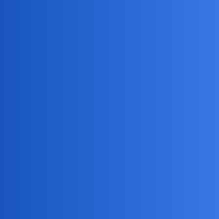
Pytamy Online
Dlaczego kobiety nie chcą być
kobietami?
Psychologia
Devil
1
4 Maj 2025 13:36
Te szerokie spodnie, ciężkie półbuty na monstrualnie wysokiej
podeszwie, szerokie bluzy z kapturem noszone nawet w ciepłe dni.
Ja wiem że życie wymusza pewne zmiany. Na kasę w sklepie
sukienki się nie ubiera. Ale poza pracą?
Jak widzę na ulicy nastolatki to czuję niesmak. Nie każdej pasuje
ten luźny styl.
Koleżanka mojej siostrzenicy (lat 11) mówi że jest lesbijką.