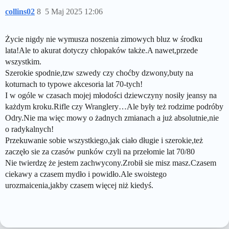
collins02
8
5 Maj 2025 12:06
Życie nigdy nie wymusza noszenia zimowych bluz w środku
lata!Ale to akurat dotyczy chłopaków także.A nawet,przede
wszystkim.
Szerokie spodnie,tzw szwedy czy choćby dzwony,buty na
koturnach to typowe akcesoria lat 70-tych!
I w ogóle w czasach mojej młodości dziewczyny nosiły jeansy na
każdym kroku.Rifle czy Wranglery…Ale były też rodzime podróby
Odry.Nie ma więc mowy o żadnych zmianach a już absolutnie,nie
o radykalnych!
Przekuwanie sobie wszystkiego,jak ciało długie i szerokie,też
zaczęło sie za czasów punków czyli na przełomie lat 70/80
Nie twierdzę że jestem zachwycony.Zrobił sie misz masz.Czasem
ciekawy a czasem mydło i powidło.Ale swoistego
urozmaicenia,jakby czasem więcej niż kiedyś.