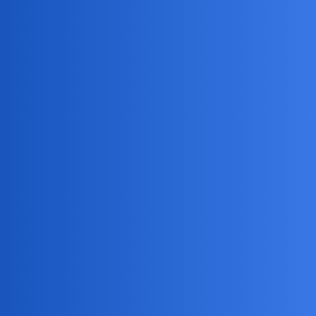
herytiera:
zdjęcie kurczaków - jak doszło do tego, że są jakie są, niestety
nie wiem.
Widocznie zdjęcia kurczaków są niepodatne na te nowoczesności
Też poszukam jakiegoś kurczaka…
herytiera
44
28 Wrzesień 2023 13:54
A jakie są smaczne.
okonek
45
28 Wrzesień 2023 14:18