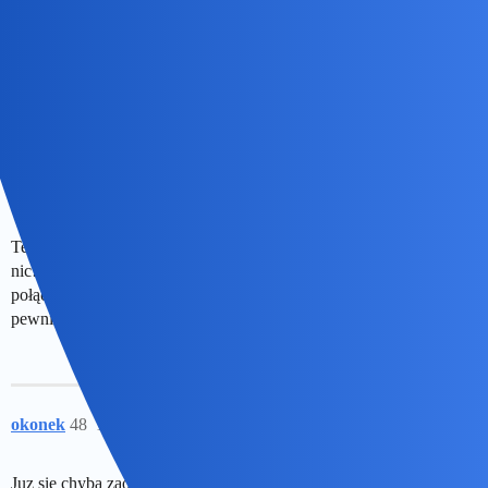
herytiera
46
28 Wrzesień 2023 15:49
Kurczaki są znalezione w internecie. Net kłamie.
To zuo! Zuo!
Conradus
47
15 Październik 2023 18:40
Te kurczki to ja już prześwietliłem na wszystkie możliwe sposoby i
nic…Musiałbym jeszcze Twój telefon przejrzeć,router lub
połączenie komórkowe…ale to za dużo roboty i jechać kawał drogi
pewnie/bo nie wiem gdzie mieszkasz/.Jeszcze pomyślę
okonek
48
15 Październik 2023 18:55
Juz sie chyba zaokrągliły? Może kwestia ziarna?