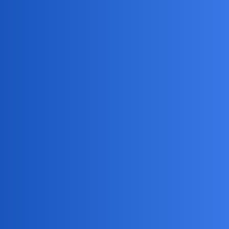
Pytamy Online
Dlaczego nasze awatary na forum
się wydłużyły?
Dyskusje o serwisie
herytiera
42
28 Wrzesień 2023 12:19
Bardzo bym Ci pomogła ale nie potrafię. Wstawiłam zdjęcie
kurczaków - jak doszło do tego, że są jakie są, niestety nie wiem.
Conradus
43
28 Wrzesień 2023 13:46