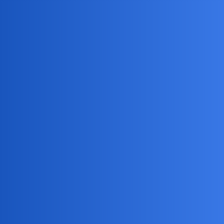
Pytamy Online
Dlaczego przeklinanie sprawia
ulgę, gdy doświadczasz bólu
Psychologia
,
ból
przeklinanie
ciekawie
1
8 Maj 2026 09:44
gdy się gdzieś walniesz, czy też uderzysz młotkiem w paluchy, etc.
Takie odniosłem wrażenie, gdy niczym szefc sobie nieźle
bluzgnąłem, gdy się ostro walnąłem nie z moje chęci, wiadomo.
Może ulga jest tylko moją iluzją. Nie wiem. Jak wy tłumaczycie
swoje spontaniczne bluzgi…