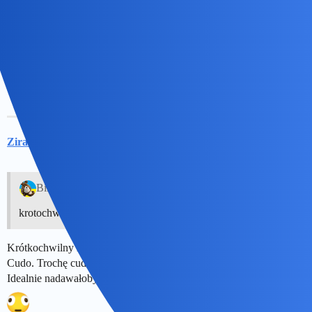
Moim zdaniem, może być to uwarunkowane uwolnieniem emocji i
puszczeniem hamulców w takim krotochwilnym momencie. Coś,
co nie przejdzie nam przez usta w normalnej sytuacji (no,
powiedzmy nie u wszystkich) w takiej chwili wyrywa sie nam na
zasadzie kontrastu usprawiedliwionego doznana szkodą.
ZiraaeL
6
8 Maj 2026 14:38
Bingola:
krotochwilnym momencie
Krótkochwilny moment.
Cudo. Trochę cudaczne, ale jednak cudo.
Idealnie nadawałoby się do tematu o oksymoronach oczywistych.