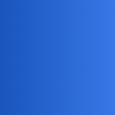
joko
2
8 Maj 2026 12:02
No nie wiem. Nie próbowałam. W chwili bólu tak na szybko nie
potrafiłabym przypomnieć sobie żadnego przekleństwa, bo myśli
zajęte są wyrażeniem bólu a nie przypominaniem sobie nie
używanych słów.
Standardowo więc wrzeszczę: AŁAAA…
Czy to przynosi ulgę? Nie wiem, ale myślę, że tak, skoro
wrzeszczę.
Devil
3
8 Maj 2026 12:18
Tak się rozładowuje emocje. Wypowiadasz coś co jest społecznie
nieakceptowane. To oczywiście oszukiwanie siebie bo słowa nie