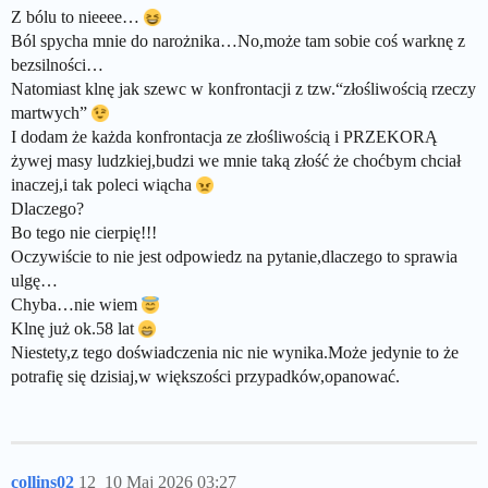
Z bólu to nieeee…
Ból spycha mnie do narożnika…No,może tam sobie coś warknę z
bezsilności…
Natomiast klnę jak szewc w konfrontacji z tzw.“złośliwością rzeczy
martwych”
I dodam że każda konfrontacja ze złośliwością i PRZEKORĄ
żywej masy ludzkiej,budzi we mnie taką złość że choćbym chciał
inaczej,i tak poleci wiącha
Dlaczego?
Bo tego nie cierpię!!!
Oczywiście to nie jest odpowiedz na pytanie,dlaczego to sprawia
ulgę…
Chyba…nie wiem
Klnę już ok.58 lat
Niestety,z tego doświadczenia nic nie wynika.Może jedynie to że
potrafię się dzisiaj,w większości przypadków,opanować.
collins02
12
10 Maj 2026 03:27