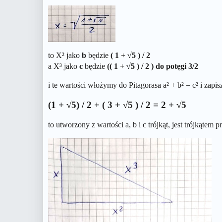
to X² jako
b
będzie
( 1 + √5 ) / 2
a X³ jako
c
będzie
(( 1 + √5 ) / 2 ) do potęgi 3/2
i te wartości włożymy do Pitagorasa a² + b² = c² i zapi
(1 + √5) / 2 + ( 3 + √5 ) / 2 = 2 + √5
to utworzony z wartości a, b i c trójkąt, jest trójkątem