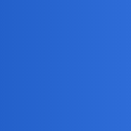
8
mamy
ań Pitagorasa,