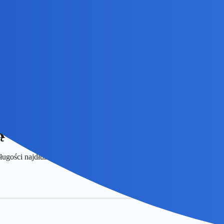
Ą
ługości najdłuższego boku