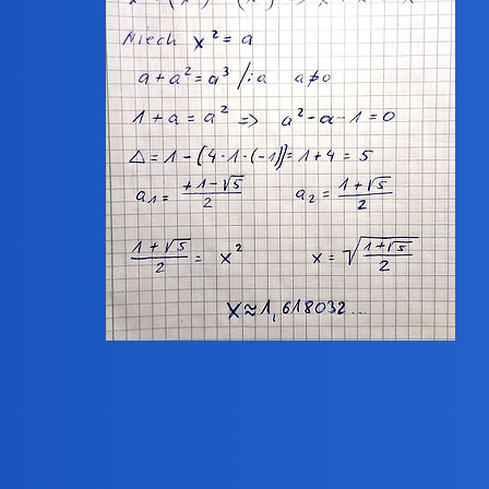
X = w przybliżeniu 1,618032
ZiraaeL
3
11 Grudzień 2025 20:02