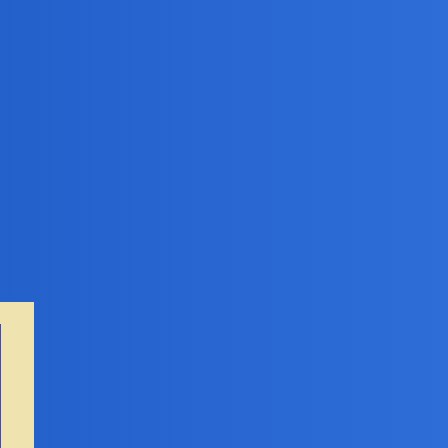
i ślizgnąwszy się na mydełku Fa
, wyrżnął twarzą na pysk