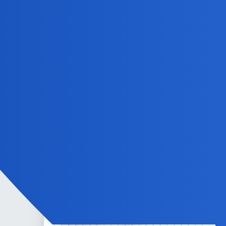
Jeśli
…i to oznaczymy jako
a
i podnosząc X do kwadratu, otrzymamy
b = 2.617924
i podnosząc X do potęgi trzeciej, otrzymamy
c = 4.235
i wkładając te wartości do Pitagorasa a²+b²=c², otrzy
2,6179 + 6,8534 = 17,9420
to udowodnimy, że trójkąt abc o bokach x, x² i x³
nie jest trójkątem prostokątnym
,
który był podstawą do obliczeń korzystających z dokon