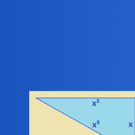
Pytamy Online
Eureka!
Gry
ZiraaeL
1
11 Grudzień 2025 15:14
Eureka !! - krzyknął Pitagoras, wyskakując z wanny
Albo odwrotnie