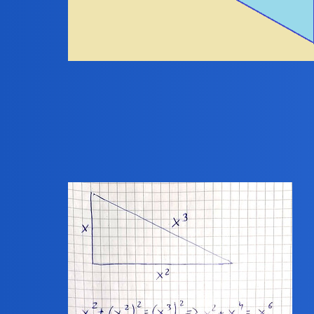
x =
benasek
2
11 Grudzień 2025 18:41