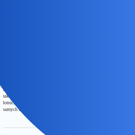
musimy placic podatek.
@Bingola.Polska
aplikuje do 20 najbogatszych pabnstw swiata.
Szkoda ze obywatele zyja z dnia na dzien.
Nie nie jestem z tych krytykantow,bozyje w innym kraju.
Poprostu widze przepasc,miedzy poalakiem a obywatelem innych
panstw.
Szczery_do_BULU
22
8 Sierpień 2019 14:24
Ty chyba jakiś gupi jesteś,
. Tak było jeszcze 3 lata
@Bingola
temu, Polska była w ruinie. Dopiero ostatnie 1000 dni dało jej
takiego kopa, że wreszcie jest super. Mamy darmowe taksówki
lotnicze, budują nam nowe drogi do zagrody, pociągi zatrzymują na
samych najlepszych stacjach, stadniny koni kwitną…