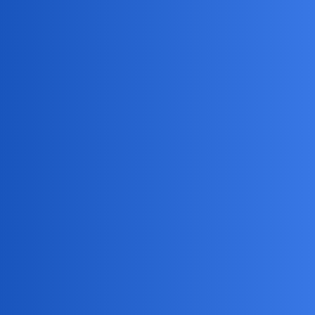
Pytamy Online
Jak się ma Twoje wewnętrzne
dziecko i jak o nie dbasz?
Psychologia
Ajko
1
1 Czerwiec 2026 21:11
Tak przy okazji Dnia Dziecka nasunęło mi się to pytanie
collins02
2
1 Czerwiec 2026 21:41
Chyba dobrze…