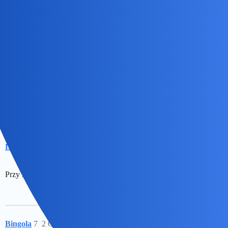
Daniel86
5
2 Czerwiec 2026 11:51
W wieku 38 lat stałem się mega fanem serii gier Mega Man i wieku
39 lat nadal nim jestem, czyli moje wewnętrzne dziecko ma się
dobrze
Devil
6
2 Czerwiec 2026 12:23
Przy kolegach to dziecko ze mnie wychodzi a w pracy się ukrywa
Bingola
7
2 Czerwiec 2026 13:03