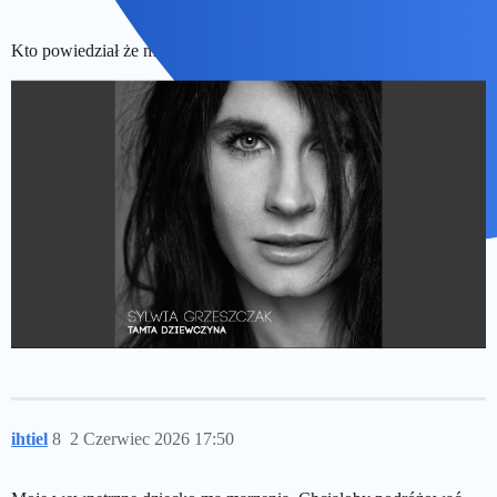
Kto powiedział że musimy byc dorośli?
ihtiel
8
2 Czerwiec 2026 17:50