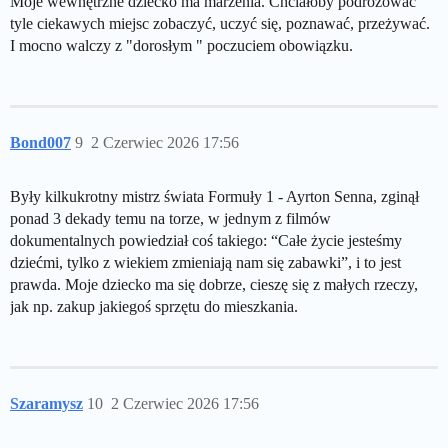
Moje wewnętrzne dziecko ma marzenia. Chciałoby podróżować
tyle ciekawych miejsc zobaczyć, uczyć się, poznawać, przeżywać.
I mocno walczy z "dorosłym " poczuciem obowiązku.
Bond007
9
2 Czerwiec 2026 17:56
Były kilkukrotny mistrz świata Formuły 1 - Ayrton Senna, zginął
ponad 3 dekady temu na torze, w jednym z filmów
dokumentalnych powiedział coś takiego: “Całe życie jesteśmy
dziećmi, tylko z wiekiem zmieniają nam się zabawki”, i to jest
prawda. Moje dziecko ma się dobrze, cieszę się z małych rzeczy,
jak np. zakup jakiegoś sprzętu do mieszkania.
Szaramysz
10
2 Czerwiec 2026 17:56