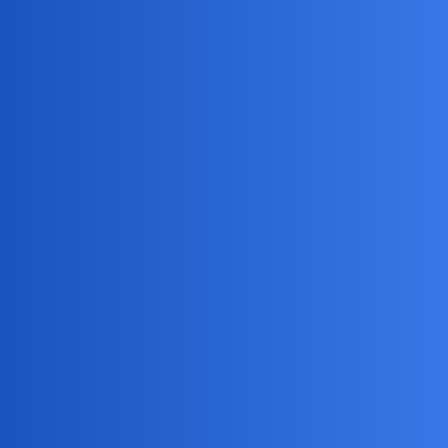
Bardzo lubię te swoje pozostałości po minionych bezpowrotnie
latach…
To chyba William Wordsworth powiedział kiedyś że…
“Nikt nigdy nie zazna prawdziwego szczęścia,jesli nie zachowa w
sobie zdolności do dziecinnego widzenia świata”
I tego chyba, w miarę możliwości,należy się trzymać!
czarny_rycerz
3
2 Czerwiec 2026 05:23
U mnie jest klasycznie - metoda kija i marchewki. Aczkolwiek
ostatnio marchwi sobie nie skąpię …
Ajko
4
2 Czerwiec 2026 10:38
I to mi się podoba