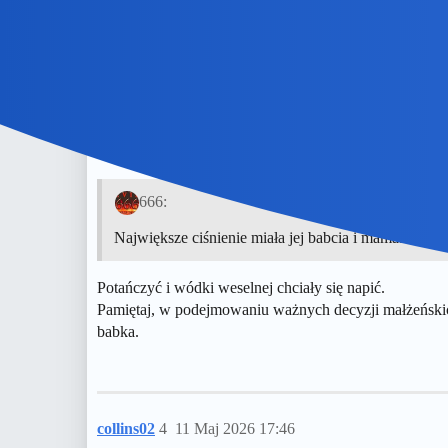
Dla mnie nie miało to znaczenia ale dla mojej żony już 
ZiraaeL
3
11 Maj 2026 17:23
666:
Największe ciśnienie miała jej babcia i mama.
Potańczyć i wódki weselnej chciały się napić.
Pamiętaj, w podejmowaniu ważnych decyzji małżeńskich
babka.
collins02
4
11 Maj 2026 17:46