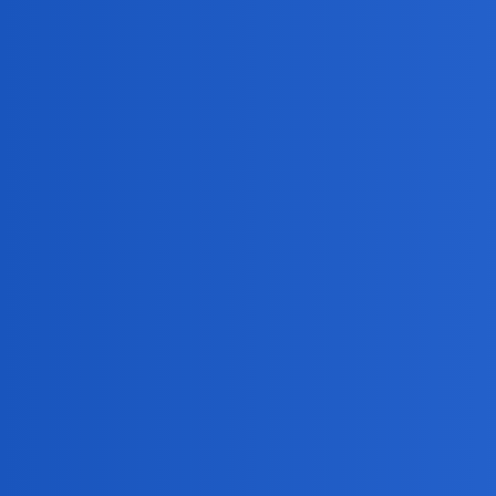
Pytamy Online
Jak ważna dla Was była możl
Miłość i Związki
,
,
związek
ślub
homo
Daniel86
1
11 Maj 2026 12:50
Witam. Odkąd interesuję się polityką, osoby homoseksu
medalu są pary hetero żyjące bez ślubu, biorące ślub d
Oczywiście prawdopodobnie by się okazało, że również 
666
2
11 Maj 2026 13:20