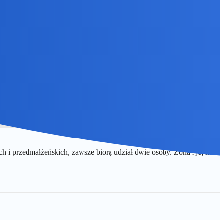
tak. Największe ciśnienie miała jej babcia i mama.
 i przedmałżeńskich, zawsze biorą udział dwie osoby. Żona i jej ma