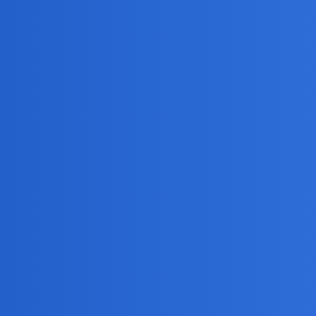
iwość wzięcia ślubu?
alne walczyły o możliwość sformalizowania swoich związków, ale pytan
opieto po wielu latach albo w przypadku młodych par, gdy pojawiają się
nie każda para homo będzie chciała formalizacji swojego związku lub 