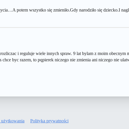
ń życia…A potem wszystko się zmieniło.Gdy narodziło się dziecko.I na
 rozliczac i reguluje wiele innych spraw. 9 lat bylam z moim obecnym 
s chce byc razem, to pqpierek niczego nie zmienia ani niczego nie ulatw
 użytkowania
Polityka prywatności