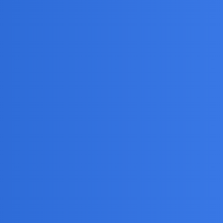
ie, czy jest o co walczyć? Przecież drugą stroną
 plany na wspólne dzieci lub kredyty.
nie od razu.