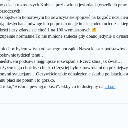
 celach rozrodczych.Kobieta pozbawiona jest zdania,wszelkich praw i
rozrodczych!
o zabójstwem honorowym bo odważyła sie spojrzeć na kogoś z uczucie
ają nieslychaną odwagę lub po prostu udaje im sie cudem uciec z jaki
iłości i czy zdarza sie choć 1 na 100 wymuszonych
 zupełnie normalnie.To nie minione stulecia gdy dbano jedynie o dyna
 choć byłem w tym od samego początku.Nasza klasa z podstawówki tr
dosłownie tydzień temu…
panieństwem podsuwa najgłupsze rozwiązania.Rzecz stara jak świat…
yłem tego choć było blisko.Częściej było z powrotami do pózniejsz
onymi sytuacjami…Oczywiście takie odnalezienie skarbu po latach,je
nu,płaci sie potem i to gorzko.
 roku,“Historia pewnej miłości”.Jakby co to dostepny na
cda.pl