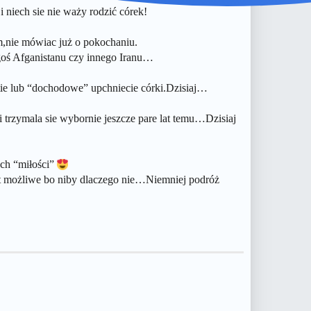
 niech sie nie waży rodzić córek!
m,nie mówiac już o pokochaniu.
egoś Afganistanu czy innego Iranu…
stie lub “dochodowe” upchniecie córki.Dzisiaj…
zymala sie wybornie jeszcze pare lat temu…Dzisiaj
ych “miłości”
st możliwe bo niby dlaczego nie…Niemniej podróż