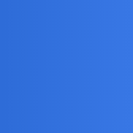
ntykoncepcji tez nie, a samotny mezczyzna zwykle
tność. A ludzie rozstawali sie zawsze…
 “stracne lata”?
do życia - z którą ludzkosci, z natury nastawionej