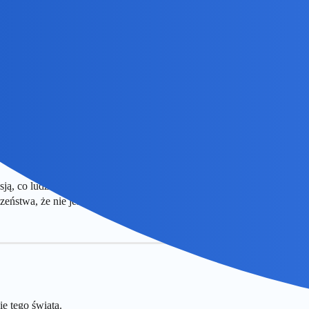
rawną osobie, ktora kochasz. I jednak na razie w tym zakresie nie ma 
, co ludzie powiedzą, tak wypada, już trzeba. Jeśli już bierze się ślub
zeństwa, że nie jest to tymczasowe, a partner jest priorytetem, a nie opc
e tego świata.