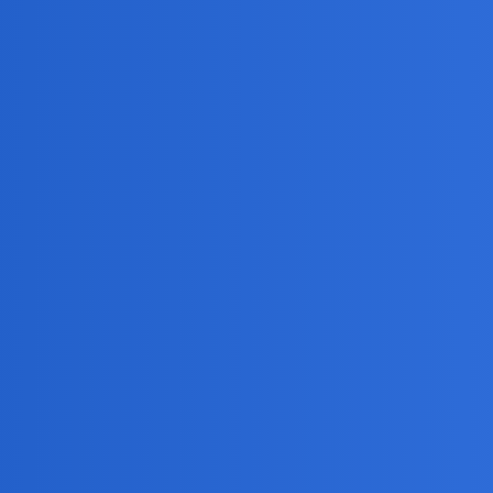
ziom spostrzegania świata.
etekst.
 co ludzie powiedza? Czy? w naszej rodzinie rozwodow nie bylo? Hmm, a
 panna to obelga? Nie badzmy hipokrytami. Samodzielność to nie samo
do smierci jednego z nich, a potem im na mozg pada, bo chcą nadrobic
e. Portale spolecznosciowe, internet w ogóle , wprowadzily inna jakosc 