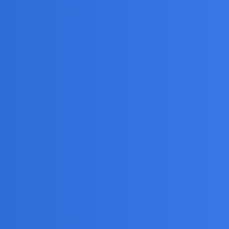
ieszczanskie z “zyciem rodzinnym” jest ideałem, a cos
tach zabaczyl swoją “pierwsza milosc” juz nie
y były rzadkością.
szukają osób podobnych np. fizycznie.