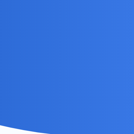
co oczekiwac na zmiany.
, to z miłości, z woli tych dwojga, z przywiązania do
ją.