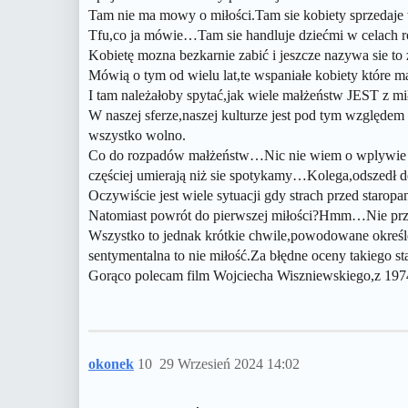
Tam nie ma mowy o miłości.Tam sie kobiety sprzedaje w
Tfu,co ja mówie…Tam sie handluje dziećmi w celach 
Kobietę mozna bezkarnie zabić i jeszcze nazywa sie t
Mówią o tym od wielu lat,te wspaniałe kobiety które m
I tam należałoby spytać,jak wiele małżeństw JEST z m
W naszej sferze,naszej kulturze jest pod tym względem
wszystko wolno.
Co do rozpadów małżeństw…Nic nie wiem o wplywie nk
częściej umierają niż sie spotykamy…Kolega,odszedł 
Oczywiście jest wiele sytuacji gdy strach przed staro
Natomiast powrót do pierwszej miłości?Hmm…Nie przeż
Wszystko to jednak krótkie chwile,powodowane określ
sentymentalna to nie miłość.Za błędne oceny takiego sta
Gorąco polecam film Wojciecha Wiszniewskiego,z 1974
okonek
10
29 Wrzesień 2024 14:02