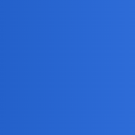
 lub małżeństwa?
kasa , lub chęć lansowania się z młodą, ładną zgrabną.
ozwiódł się z żoną (3 dzieci), bo wstydził się pokazywać się z nią na 
rwszą miłością?
órąś mą pierwszą miłością.A dawniej to w głowie miałem poprzewracane