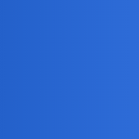
w nie jest z miłości?
 już portalu Nasza Klasa, to wiele związków się rozpadło.
e są z miłości, a bardziej dla ustatkowania się, chęci posiadania dzieci 
e mogą mieć powody do związku lub małżeństwa?
zą miłością?