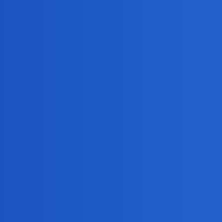
Jakie jeszcze ludzie mogą mieć powody do związku
niestety teraz te ż dla wielu ważniejsze od miłości są: 
Kiedyś usłyszałam, że znajomy, gość “na stanowisku”, r
pracowników z żonami.
Conradus
4
29 Wrzesień 2024 12:04
Daniel86:
A przy okazji, co sądzicie o związku po latach z pie
Teraz to bym się nie wahał tylko bym się związał z kt