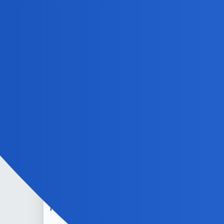
okonek
5
29 Wrzesień 2024 12:08
Reprezentacyjnosc żony? Kazdy pretekst jest dobry.
Przy trojce dzieci łatwo się zaniedbać. A to już inny po
Bardziej na zasadzie “jak cie widza tak cie pisza”.
A część zwiazkow bywa w rozsypce, wystarczy byle pr
Albo po porostu.
Stwierdzasz, że to juz nie dziala, a liczyc sie z tym
bywal podejrzewany o przynależność do innosci. Stara
Nie wszyscy, niektórzy tkwią w toksycznych związkach 
Ale pod jednym względem kolega
ma racj
@Daniel86
konserwatywnie trudno sobie poradzić.
Devil
6
29 Wrzesień 2024 12:28
To kwestia tradycji. Miłość nie wymaga świstka