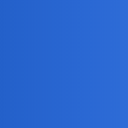
tam z którą ?
t to wyrachowanie. Choc dla wielu malzenstwo inne niz przyzwoicie m
yly takie przypadki, ale nie wynikalo to chyba z faktu, że ktos po la
 kanał sie wpakowal później?
 przymusem, a więc najczęściej nieszczęśliwe były zawsze. Mezalians
 ludzie leczący zawiedzioną miłość przypadkowymi znajomościami, czy 