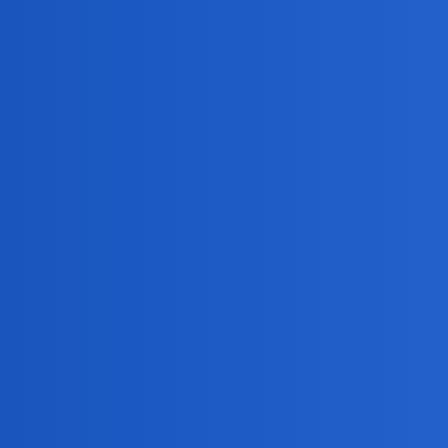
Pytamy Online
Jak wiele małżeństw i związkó
Miłość i Związki
,
,
miłość
relacje
małżeństwo
Daniel86
1
29 Wrzesień 2024 09:31
Witam. Ponoć gdy wybuchła popularność nieistniejącego
Czy to nie jest tak, że niektóre małżeństwa i związki ni
by woleli swoją pierwszą miłość? Jakie jeszcze ludzi
A przy okazji, co sądzicie o związku po latach z pierws