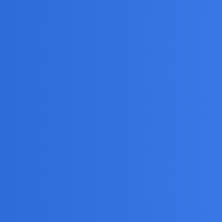
imprezach firmowych, na które prezes zapraszał
 - zachciało mi się ładnej…