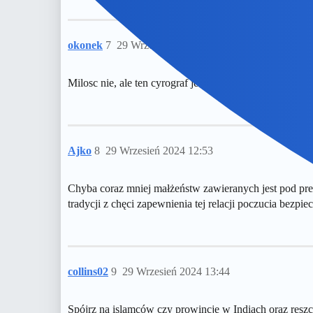
okonek
7
29 Wrzesień 2024 12:35
Milosc nie, ale ten cyrograf jednak zapewnia ochrone p
Ajko
8
29 Wrzesień 2024 12:53
Chyba coraz mniej małżeństw zawieranych jest pod presją
tradycji z chęci zapewnienia tej relacji poczucia bezpiec
collins02
9
29 Wrzesień 2024 13:44
Spójrz na islamców czy prowincje w Indiach oraz reszci