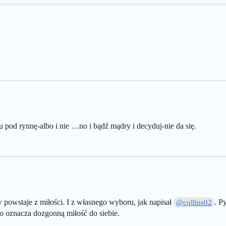
u pod rynnę-albo i nie …no i bądź mądry i decyduj-nie da się.
owstaje z miłości. I z własnego wyboru, jak napisał
. P
@collins02
o oznacza dozgonną miłość do siebie.