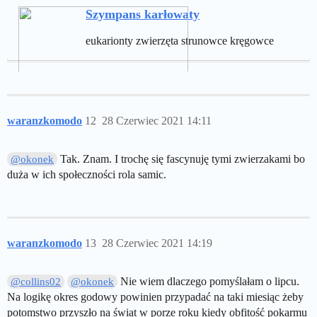
Szympans karłowaty
eukarionty zwierzęta strunowce kręgowce
waranzkomodo
12
28 Czerwiec 2021 14:11
Tak. Znam. I trochę się fascynuję tymi zwierzakami bo
@okonek
duża w ich społeczności rola samic.
waranzkomodo
13
28 Czerwiec 2021 14:19
Nie wiem dlaczego pomyślałam o lipcu.
@collins02
@okonek
Na logikę okres godowy powinien przypadać na taki miesiąc żeby
potomstwo przyszło na świat w porze roku kiedy obfitość pokarmu