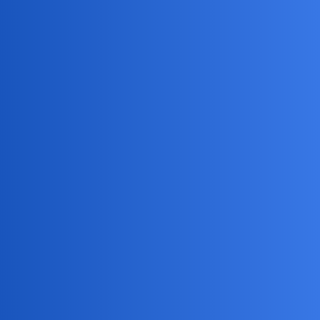
kaziu
5
27 Czerwiec 2021 20:38
Tak długo czekać, tyle płynu życiodajnego by się zmarnowało.
Kogo stać na kriogenikę, karnistry już wycofane z produkcji,
normalnie to mózg eksploduje. Widzisz żonę i nie możesz. Od
lizania czekolady przez szybę to ona nie będzie słodsza, a
pomazana do umycia - dalsze skutki,
wypisuję się z tego bo to
masa problemów
kaziu
6
27 Czerwiec 2021 20:39
500+ ogłosi upadłość
okonek
7
27 Czerwiec 2021 21:13