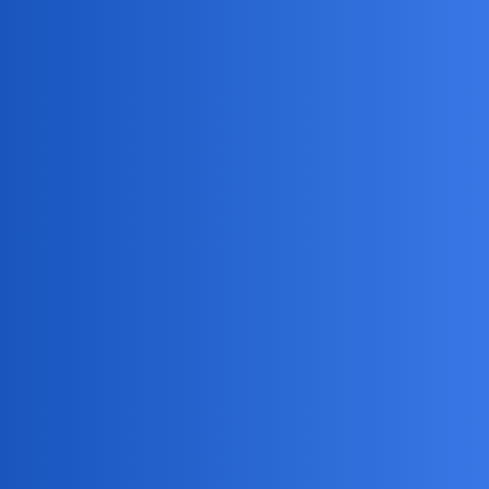
Pytamy Online
Jak wyglądałoby życie ludzi gdyby
raz w roku
Na Wesoło i Ironicznie
,
,
,
miłość
gody
czas-na-miłość
czy-należy-się-urlop
waranzkomodo
1
27 Czerwiec 2021 08:12
np. przez pierwsze 2 tygodnie lipca przypadał dla nich okres
godowy?
okonek
2
27 Czerwiec 2021 08:21