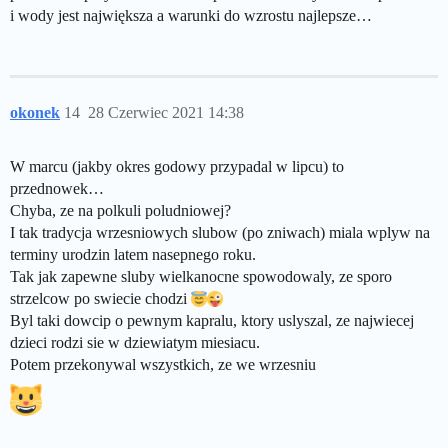
i wody jest największa a warunki do wzrostu najlepsze…
okonek
14
28 Czerwiec 2021 14:38
W marcu (jakby okres godowy przypadal w lipcu) to
przednowek…
Chyba, ze na polkuli poludniowej?
I tak tradycja wrzesniowych slubow (po zniwach) miala wplyw na
terminy urodzin latem nasepnego roku.
Tak jak zapewne sluby wielkanocne spowodowaly, ze sporo
strzelcow po swiecie chodzi
Byl taki dowcip o pewnym kapralu, ktory uslyszal, ze najwiecej
dzieci rodzi sie w dziewiatym miesiacu.
Potem przekonywal wszystkich, ze we wrzesniu