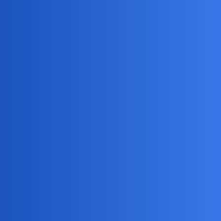
Pandemia to przy tym bylby pikuś. Marzec nastepnego roku i pare
miliardow urodzin?
Devil
3
27 Czerwiec 2021 14:04
Poszliby w drugą stronę. Na przekór.
anon18020312
4
27 Czerwiec 2021 14:07
Było by załamanie na porodówkach 9 miesięcy później.