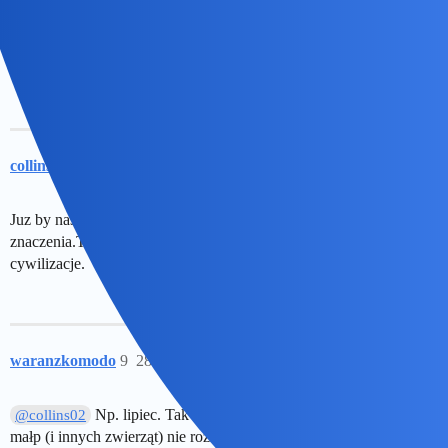
Zostanie, ale inflacja zeżre. A i niewykluczone, ze wprowadza
ograniczenia.
Z emeryturami juz tak jest, ze 14. nie wszyscy dostają
collins02
8
28 Czerwiec 2021 05:54
Juz by nas nie było.Nie wiem dlaczego chodzi Ci o lipiec ale to bez
znaczenia.Trzeci świat po prostu unicestwił by białą rase.Czy raczej
cywilizacje.
waranzkomodo
9
28 Czerwiec 2021 07:19
Np. lipiec. Tak mi się skojarzyło z wakacjami. Wiele
@collins02
małp (i innych zwierząt) nie rozmarza się przez cały rok i jeszcze