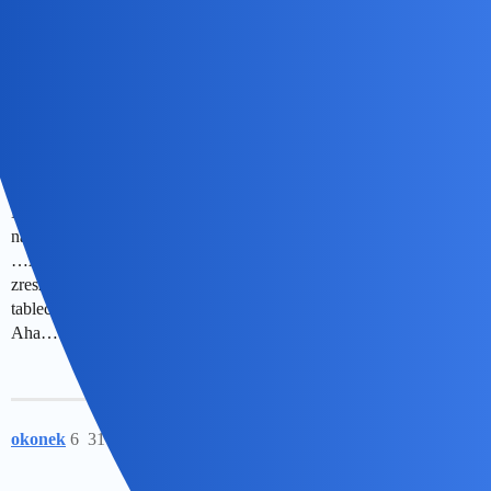
Ej nie to miejsce
Nunu
5
31 Sierpień 2024 06:53
No nie to, ale to tu zmierza. Tata dostał po głowie zaraz po
nauczycielach.
…A wracając do tematu: "Przecież to historia jak z filmu. Może on
zresztą coś zobaczył w internecie i się zainspirował. Ciągle na
tablecie siedział "powiedziała mama zwyrodnialca.
Aha…
okonek
6
31 Sierpień 2024 10:51