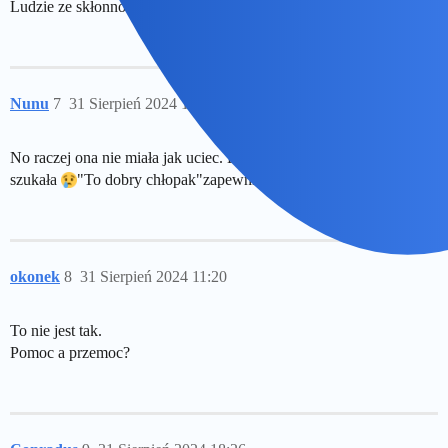
Ludzie ze skłonnościami do tzw. syndromu sztokholmskiego?
Nunu
7
31 Sierpień 2024 11:06
No raczej ona nie miała jak uciec. Dziwne, że jej rodzina jej nie
szukała
"To dobry chłopak"zapewniają jego rodzice.
okonek
8
31 Sierpień 2024 11:20
To nie jest tak.
Pomoc a przemoc?