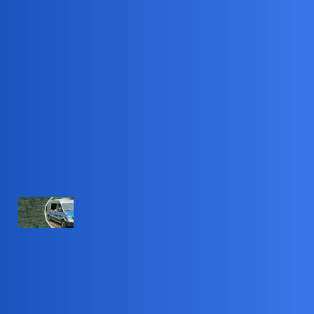
Pytamy Online
Jak zostać zwyrodnialcem?
Psychologia
Devil
1
30 Sierpień 2024 16:12
PolsatNews.pl
Ponad pięć lat więził kobietę. Koszmar
na polskiej wsi
Prokuratura postawiła zarzuty 35-latkowi, który przez ponad
pięć lat miał więzić i znęcać się nad 30-latką. Ograniczał jej
dostęp do wody, bił i torturował fizycznie oraz psychicznie,
gwałcił. Oprawcy ze wsi Gaiki koło Głogowa grozi od pięciu
do 25...