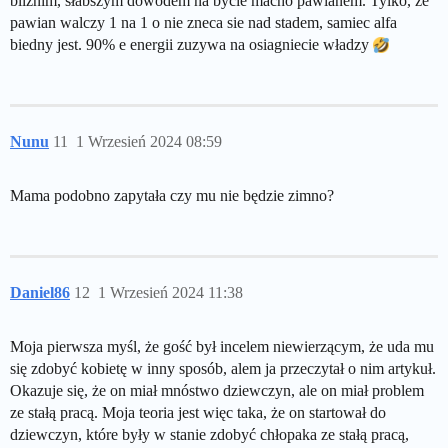
bliźnim, słabszym dowodem na bycie macho pawianem. Tylko, ze
pawian walczy 1 na 1 o nie zneca sie nad stadem, samiec alfa
biedny jest. 90% e energii zuzywa na osiagniecie władzy
Nunu
11
1 Wrzesień 2024 08:59
Mama podobno zapytała czy mu nie będzie zimno?
Daniel86
12
1 Wrzesień 2024 11:38
Moja pierwsza myśl, że gość był incelem niewierzącym, że uda mu
się zdobyć kobietę w inny sposób, alem ja przeczytał o nim artykuł.
Okazuje się, że on miał mnóstwo dziewczyn, ale on miał problem
ze stałą pracą. Moja teoria jest więc taka, że on startował do
dziewczyn, które były w stanie zdobyć chłopaka ze stałą pracą,