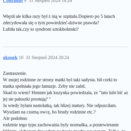
Conradus
9
31 Sierpień 2024 18:26
Więził ale kilka razy był z nią w szpitalu.Dopiero po 5 latach
zdecydowała się o tym powiedzieć-dziwne prawda?
Lubiła tak,czy to syndrom sztokholmski?
okonek
10
31 Sierpień 2024 20:24
Zastraszenie.
W mojej rodzinne ze strony matki byl taki sadysta. bił corki to
matka spełniała jego fantazje. Zeby nie zabil.
Skad to wiem? Hmmm jak kuzynka powiedzala, ze "tato lubi bić az
jej sie paluszki prostują? "
Ja wtedy bylam nastolatką, tak blizej matury. Nie odpuscilam.
Wyszlam na czarną owcę, bo brudy rodzinne etc.?
Ale podobno
rodzinie tego typu zachowania byly normalka, a poniewieranie