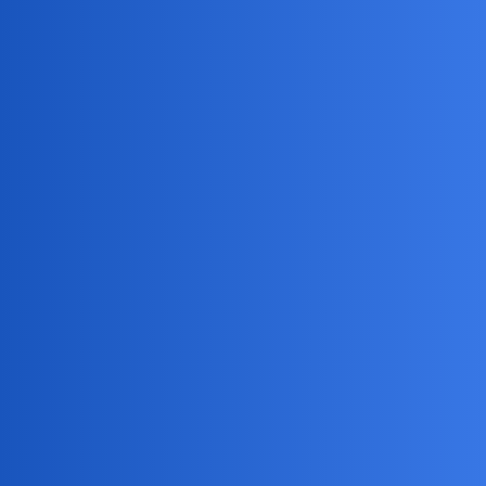
Pytamy Online
Jakich Lenin miał
współpracowników?
Historia
historia
Rodriguez
1
9 Kwiecień 2024 15:39
W sensie chodzi mi o to że chyba Stalin nie miał od razu być jego
następcą. Stalin stopniowo pioł się ku górze
Devil
2
9 Kwiecień 2024 15:57