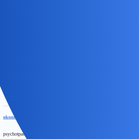
okonek
4
9 Kwiecień 2024 23:40
Kolego ja nie podejmę sie wytłumaczenia jak dzialaja psychopaci i
dlaczego
Rodriguez
5
10 Kwiecień 2024 11:30
Chodzi mi o to że nie od razu był “następcą Lenina” tylko
stopniowo pioł się ku górze
okonek
6
10 Kwiecień 2024 12:22
psychotpata stalin skonczyl we wlasnym srachu