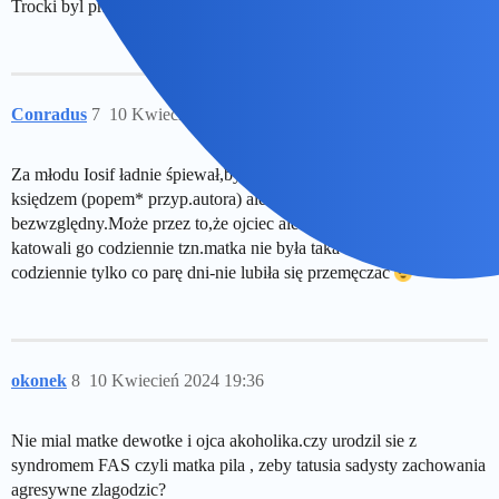
Trocki byl przeszkodą usunieta przez wynajetego zabojce
Conradus
7
10 Kwiecień 2024 19:17
Za młodu Iosif ładnie śpiewał,był inteligentny i miał być ichnym
księdzem (popem* przyp.autora) ale podążył inną drogą i stał się
bezwzględny.Może przez to,że ojciec ale i bardzo wierząca matka
katowali go codziennie tzn.matka nie była taka zła bo chyba nie
codziennie tylko co parę dni-nie lubiła się przemęczać
okonek
8
10 Kwiecień 2024 19:36
Nie mial matke dewotke i ojca akoholika.czy urodzil sie z
syndromem FAS czyli matka pila , zeby tatusia sadysty zachowania
agresywne zlagodzic?