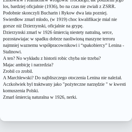
los, bardziej oficjalnie (1936), bo na czas nie zwiali z ZSRR.
Podobnie skonczyli Bucharin i Rykow dwa lata pozniej.
Swierdłow zmarl mlodo, (w 1919) choc kwalifikacje mial nie
gorsze niż Dzierzynski, oficjalnie na grypę.
Dzierzynski zmarl w 1926 śmiercią niestety natralną, serce,
pozostawiajac w spadku dobrze naoliwioną maszyne terroru
najmniej waznemu współpracownikowi i “spakobiercy” Lenina -
Stalinowi.
A ten? No wykładu z historii robic chyba nie trzeba?
Majac ambicję i narzedzia?
Zrobil co zrobil.
A Marchlewski? Do najbliszczego otoczenia Lenina nie należał.
Aczkolwiek byl traktwany jako "pożyteczne narzędzie " w kwesti
komuszenia Polski.
Zmarl śmiercią naturalna w 1926, nerki.