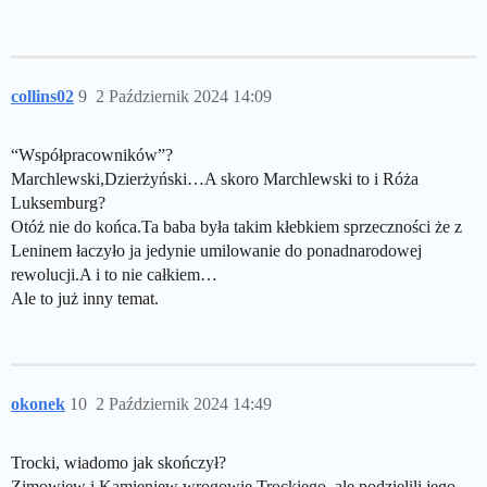
collins02
9
2 Październik 2024 14:09
“Współpracowników”?
Marchlewski,Dzierżyński…A skoro Marchlewski to i Róża
Luksemburg?
Otóż nie do końca.Ta baba była takim kłebkiem sprzeczności że z
Leninem łaczyło ja jedynie umilowanie do ponadnarodowej
rewolucji.A i to nie całkiem…
Ale to już inny temat.
okonek
10
2 Październik 2024 14:49
Trocki, wiadomo jak skończył?
Zimowiew i Kamieniew wrogowie Trockiego, ale podzielili jego