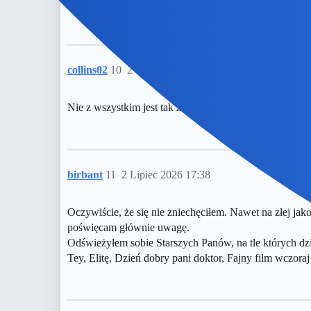
Nie wprawiłeś mnie teraz w dobry nastrój. Kilka tygodni
collins02
10
2 Lipiec 2026 17:06
Nie z wszystkim jest tak zle…Być może trafiłem na zł
birbant
11
2 Lipiec 2026 17:38
Oczywiście, że się nie zniechęciłem. Nawet na złej jako
poświęcam głównie uwagę.
Odświeżyłem sobie Starszych Panów, na tle których dzie
Tey, Elitę, Dzień dobry pani doktor, Fajny film wczora