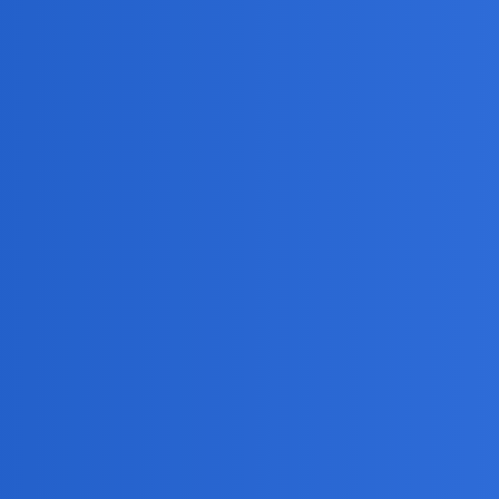
 czasu coś mi w tym przeszkadza, ale to tylko nieznaczne przesunięci
echnicznej…Próbowałem chyba w kwietniu obejrzeć “Melisse”.Chwilami
ję na to ale nie jest to prosta zabawa…