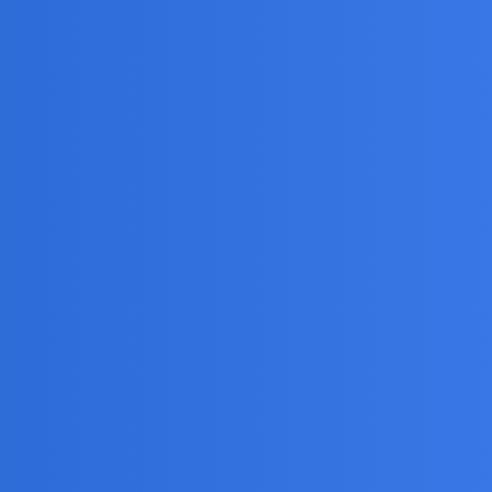
… i jeszcze parę pomniejszych zainteresowań.
nerstwie.
…Stać mnie niestety [a może stety
] jedynie na
rzybliżeniu] czy 90% sportu…
 XX wiek w Afryce…