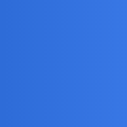
e w czasie.
 wręcz męczące…Nie sztuka a jakość…