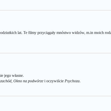
dziutkich lat. Te filmy przyciągały mnóstwo widzów, m.in moich rodz
nie jego własne.
 zachód, Okno na podwórze
i oczywiście
Psychoza
.