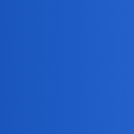
Pytamy Online
Jakie macie hobby?
Hobby
Zyvooks
1
2 Lipiec 2026 10:03
Ja osobiście lubię po prostu wymyślać scenariusze do 
birbant
2
2 Lipiec 2026 10:04
Głównie, to historia.