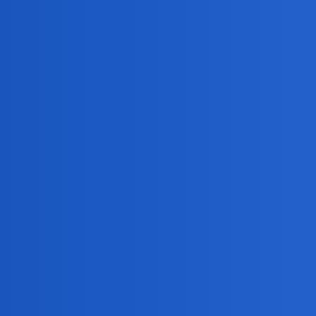
Plus dawny Teatr Telewizji…Czy to wszystko?
Chyba nie
Devil
5
2 Lipiec 2026 13:30
Nauki społeczne, muzyka, kino, piwo
collins02
6
2 Lipiec 2026 15:06
Aaa…Masz rację.Zapomniałem o rowerku!
birbant
7
2 Lipiec 2026 15:39