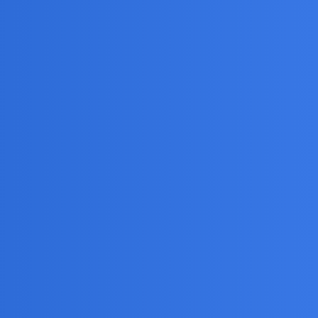
o obraz, ale głos już był nie za bardzo.
.Trzeba szperać…
portem, z tenisem i siatkówką bo na razie temu
 zaliczyłem
piosenki z tekstami Osieckiej, Dudka,
agniony jest czegoś świetnego w tym temacie…