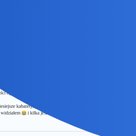
 temu algorytm podrzucił Kobrę, była w stanie oglądalnym jeśli chodzi 
a wersje a ktoś inny wstawił już po obróbce cyfrowej…Tego nie wiem
ści oglądać będę, jak nie trafię na dobre. Tylko niech trochę zelży ze s
siejsze kabarety, jak dla mnie to kupa nieczystości. Olgę Lipińską też
j widziałem
i kilka jeszcze. Ciągle mi mało, jednakowoż, człek spr