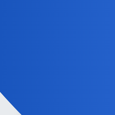
collins02:
Plus dawny Teatr Telewizji…
Właśnie mam plana pooglądać dawne Kobry. Od jakiegoś
collins02
8
2 Lipiec 2026 17:02
Większość na yt jest niestety w fatalnej kondycji t
Wyszła na dvd taka edycja “Złota setka Teatru Tv”.Polu
birbant
9
2 Lipiec 2026 17:04