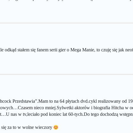
 odkąd stałem się fanem serii gier o Mega Manie, to czuję się jak neof
chcock Przedstawia”.Mam to na 64 płytach dvd.cykl realizowany od 19
inutowych…Czasem nieco mniej.Sylwetki aktorów i biografia Hitcha 
yt…U nas w tv,leciało pod koniec lat 60-tych.Do tego dochodzą wstę
 się za to w wolne wieczory