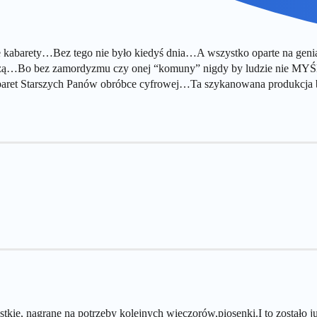
kabarety…Bez tego nie było kiedyś dnia…A wszystko oparte na genia
zą…Bo bez zamordyzmu czy onej “komuny” nigdy by ludzie nie MYŚ
t Starszych Panów obróbce cyfrowej…Ta szykanowana produkcja była c
tkie, nagrane na potrzeby kolejnych wieczorów,piosenki.I to zostało j