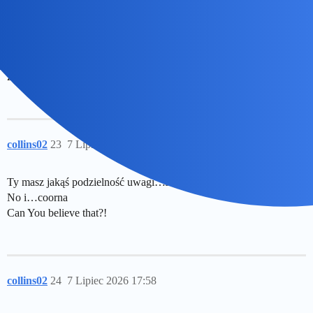
Bingola
22
7 Lipiec 2026 17:54
Z Kim Novak
collins02
23
7 Lipiec 2026 17:56
Ty masz jakąś podzielność uwagi…Jak moja córka
No i…coorna
Can You believe that?!
collins02
24
7 Lipiec 2026 17:58