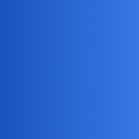
Pytamy Online
Jakie macie hobby?
Hobby
collins02
21
7 Lipiec 2026 16:14
Zgadza się.On sam wyreżyserował chyba tylko dwie miniatury.Na
blisko 300 odcinków…
Mój top mistrza to:
Nieznajomi z pociągu,Trema,M jak
morderstwo,Wyznaję…,genialny Niewłaściwy człowiek i
Północ,pólnocny Zachód…Mimo iż nie znoszę Cary Granta…
Ale top wszelkich topów to Vertigo czyli Zawrót głowy.Plus Okno
na podwórze…Ale jednak Vertigo!!!