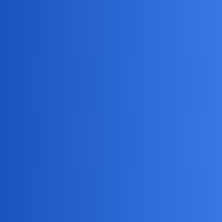
ata-ata
2
7 Sierpień 2019 14:06
A co tam mozna kupic?
birbant
3
7 Sierpień 2019 14:17
Grzechów odpuszczenie.