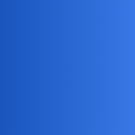
Pytamy Online
Jedyny sklep otwarty w niedziele
po jesiennych wyborach?
Polityka
Devil
1
7 Sierpień 2019 14:04