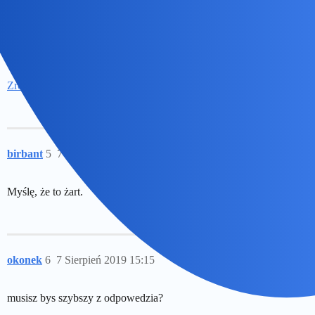
Wabbit
4
7 Sierpień 2019 14:23
Zrób to co zwykle
i się przekonasz…
birbant
5
7 Sierpień 2019 14:44
Myślę, że to żart.
okonek
6
7 Sierpień 2019 15:15
musisz bys szybszy z odpowedzia?