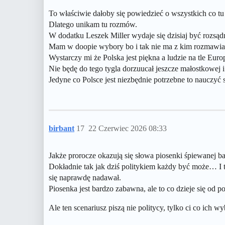
To właściwie dałoby się powiedzieć o wszystkich co tu 
Dlatego unikam tu rozmów.
W dodatku Leszek Miller wydaje się dzisiaj być rozsądn
Mam w doopie wybory bo i tak nie ma z kim rozmawiać.
Wystarczy mi że Polska jest piękna a ludzie na tle Europ
Nie będę do tego tygla dorzuucał jeszcze małostkowej i
Jedyne co Polsce jest niezbędnie potrzebne to nauczyć s
birbant
17
22 Czerwiec 2026 08:33
Jakże prorocze okazują się słowa piosenki śpiewanej
Dokładnie tak jak dziś politykiem każdy być może… I
się naprawdę nadawał.
Piosenka jest bardzo zabawna, ale to co dzieje się od p
Ale ten scenariusz piszą nie politycy, tylko ci co ich wy