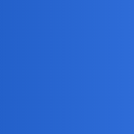
e zważywszy na niską aktywność tego forum może nie powinniśmy wy