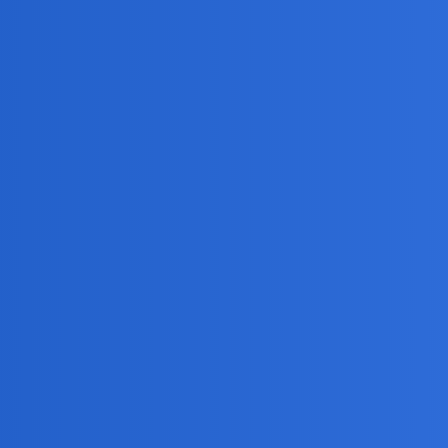
ory parlamentarne w Polsce?
 przypadną na 2028