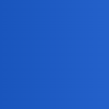
Rodriguez
3
14 Czerwiec 2026 21:24
To nie tak wiele czasu…
czarny_rycerz
4
15 Czerwiec 2026 06:26
Wyszukiwarka Ci nie działa?
Daniel86
5
15 Czerwiec 2026 06:36
Też pomyślałem o wyszukiwarkach lub chatbotach, al