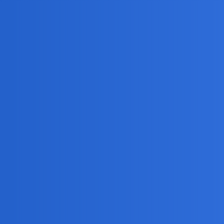
 obiema konfederacjami…