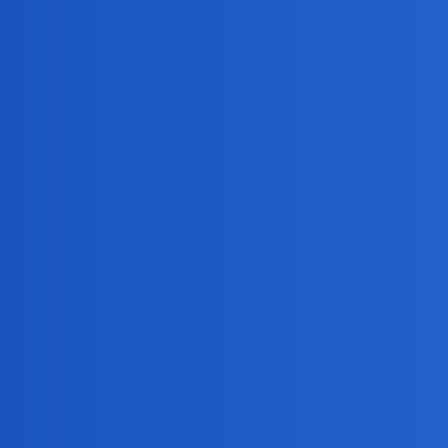
Biję się w pierś. Ileż bym pytań zadał na Pytamy, gdyb
czarny_rycerz
6
15 Czerwiec 2026 06:59
Też o tym pomyślałem, że nie powinniśmy wybrzydzać
Rodriguez
7
15 Czerwiec 2026 11:32
czarny_rycerz:
Wyszukiwarka Ci nie działa?
Nie wiem czemu ale wolałem zapytać. Leniwy jestem 