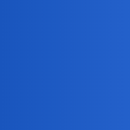
Pytamy Online
Ktoś się orientuję kiedy wyb
Polityka
polityk
Rodriguez
1
14 Czerwiec 2026 18:39
I samorządowe także?
Devil
2
14 Czerwiec 2026 18:52
Parlamentarne zapewne jesienią 2027. A samorządowe