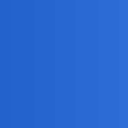
y nie chatboty?
, ale nie mogłem się powstrzymać?
hehe