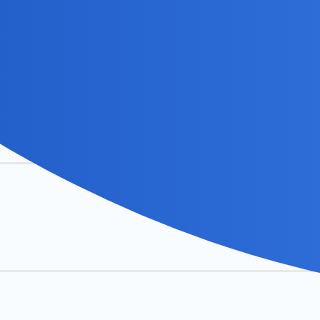
oniec świata to nie będzie
iS niż Brauna, bo Braun to największy szur na naszej scenie politycz