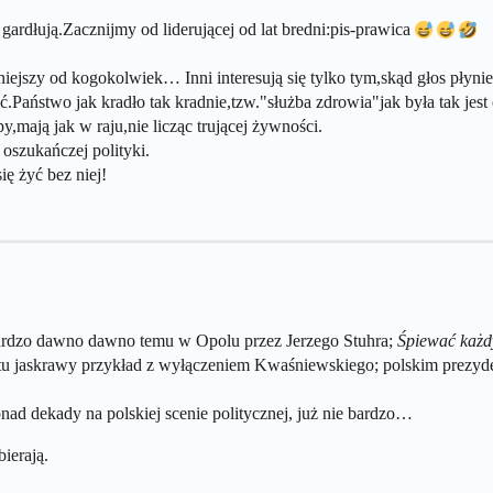
gardłują.Zacznijmy od liderującej od lat bredni:pis-prawica
iejszy od kogokolwiek… Inni interesują się tylko tym,skąd głos płynie
Państwo jak kradło tak kradnie,tzw."służba zdrowia"jak była tak jes
y,mają jak w raju,nie licząc trującej żywności.
 oszukańczej polityki.
ię żyć bez niej!
 bardzo dawno dawno temu w Opolu przez Jerzego Stuhra;
Śpiewać każ
 tu jaskrawy przykład z wyłączeniem Kwaśniewskiego; polskim prezyd
onad dekady na polskiej scenie politycznej, już nie bardzo…
bierają.