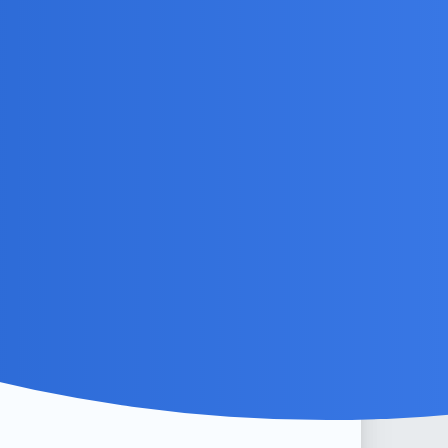
nej i otacza się samymi szurami