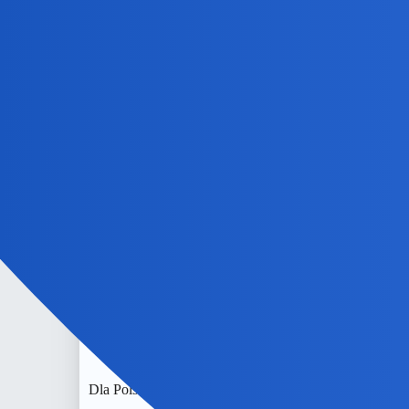
Devil
8
16 Czerwiec 2026 13:33
No. PiS już się zbroi
Rodriguez
9
16 Czerwiec 2026 17:22
Ciekawe jakby wyglądała ewentualna koalicja PiSu z
Devil
10
16 Czerwiec 2026 17:39
Dla Polski to byłaby tragedia