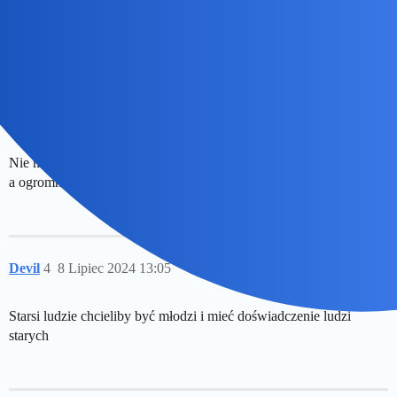
Dola psychicznego masz? Nieharmonijne to jakies…
harmonik
3
8 Lipiec 2024 05:49
Nie mam. po co miałbym mieć? Nie zamieniłbym się z młodszymi,
a ogromna większość młodych chciałaby zamienić się ze mną…
Devil
4
8 Lipiec 2024 13:05
Starsi ludzie chcieliby być młodzi i mieć doświadczenie ludzi
starych