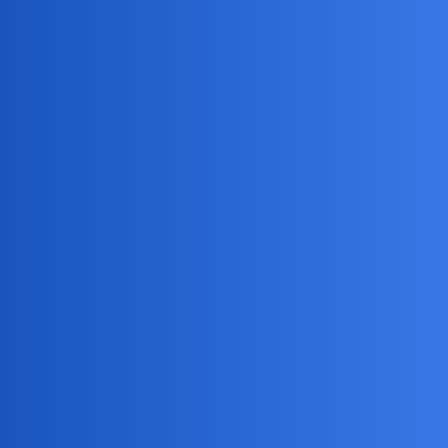
Pytamy Online
Myślicie, że starsi ludzie chcieliby
być młodsi,
Psychologia
harmonik
1
7 Lipiec 2024 21:08
i nie mieć tego swojego doświadczenia życiowego swych
końcowych lat życia, a także nie mieć jeszcze emerytury, czyli
jeszcze pracować?
okonek
2
8 Lipiec 2024 03:11