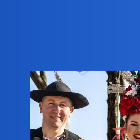
Pytamy Online
Myślisz, że nie wszystkie ró
Hobby
harmonik
1
15 Listopad 2022 03:40