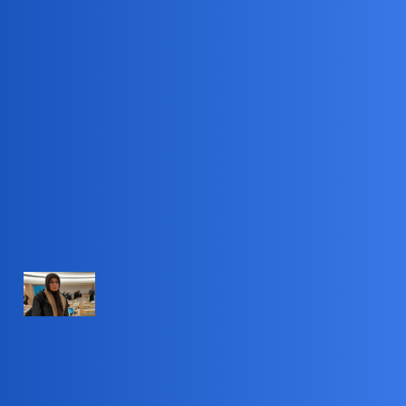
Pytamy Online
Na razie,bez komentarza
Światopogląd, Religia, Filozofia
collins02
1
10 Maj 2026 15:44
Kryminalne o2 - Wiadomości kryminalne, policja i
przestępczość – 10 May 26
Zabrali ją z taksówki w Iranie. W
więzieniu przeszła piekło
Shabnam Madadzadeh trafiła do owianego złą sławą więzienia
Evin w Iranie w 2009 roku. Kobieta w rozmowie z "Daily
Mail" ujawniła, jakich brutalnych metod używał irański reżim
wobec osadzonych.