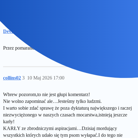
Devil
2
10 Maj 2026 16:27
Przez pomarańczowego narcyza zapomniałem o grzechach Iranu
collins02
3
10 Maj 2026 17:00
Wbrew pozorom,to nie jest głupi komentarz!
Nie wolno zapominać ale…Jesteśmy tylko ludzmi.
I warto sobie zdać sprawę że poza dyktaturą największego i raczej
niezwyciężonego w naszych czasach mocarstwa,istnieją jeszcze
karły!
KARŁY ze zbrodniczymi aspiracjami…Dzisiaj mordujący
wszystkich których udało się tym psom wyłapać.I do tego nie