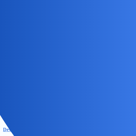
Tego typu filmy mnie nie interesuja.
GumowyKrokodyl
3
3 Sierpień 2019 21:59
Dodać jeszcze Macierewicz i Ziobro i mamy 6 kroli
pięknie się
prezentuja xd chociaż Pan Kuchcinski… Ciężki wybor
okonek
4
3 Sierpień 2019 22:33
a rezyser z Torunia?
Devil
5
3 Sierpień 2019 22:33