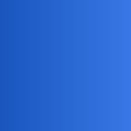
Pytamy Online
Obejrzelibyście?
Muzyka, Film, Sztuka
Devil
1
3 Sierpień 2019 21:47
XDDDDD
Leone_Marco
2
3 Sierpień 2019 21:53
Raczej nie.