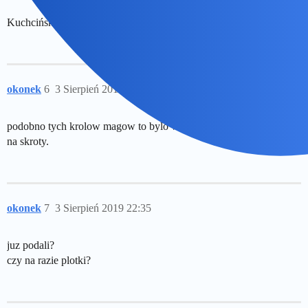
Kuchciński poleciał.
okonek
6
3 Sierpień 2019 22:33
podobno tych krolow magow to bylo wiecej, ale wiekszosc poszla
na skroty.
okonek
7
3 Sierpień 2019 22:35
juz podali?
czy na razie plotki?