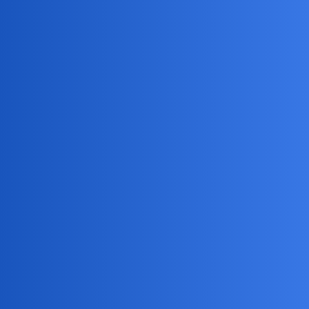
Pytamy Online
Ogródek
Hobby
janusmakroniusz
1
13 Kwiecień 2024 06:14
nigdy nie byłem “maniakiem ziemi”. Jestem typowym
mieszczuchem, więc wszelkie prace są mi obce, ale…
No właśnie. Skoro jest kawałek ziemi, to zacząłem go ubogacać.
Tydzień temu kupiłem ostróżki i orliki. Dzisiaj chcę kupić kalinę
koreańską.
Ktoś coś wspomoże radą? Nie żeby planować ogródek jednak coś
kwitnącego zawsze moze być ciekawą propozycją.