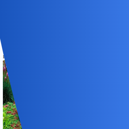
Bocca-Lupo
4
13 Kwiecień 2024 06:49
Liatra kłosowa następna bylina, która rośnie bez problemu w
każdej glebie i nie musisz o nią specjalnie dbać.