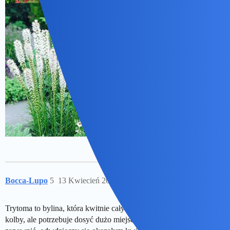
Bocca-Lupo
5
13 Kwiecień 2024 06:55
Trytoma to bylina, która kwitnie cały sezon letni ma piękne okazałe
kolby, ale potrzebuje dosyć dużo miejsca, sadząc ją musisz to jej