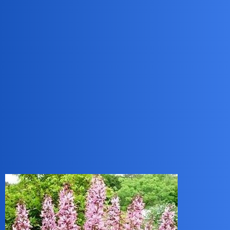
Hortensja bukietowa Vanille Fraise.
Hortensje ogrodowe też są piękne i bardzo okazałe, ale przy nich
masz więcej pracy, ponieważ na zimę musisz je przykrywać, bo
kwitną na zeszłorocznych pędach.
Bocca-Lupo
3
13 Kwiecień 2024 06:46
Dyptam inaczej krzew Mojżesza z nim praktycznie nic nie robisz i
kwitnie okazale do tego pachnie, ale musisz uważać z dotykaniem
go, ponieważ jego sok parzy skórę.