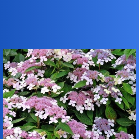
Bocca-Lupo
2
13 Kwiecień 2024 06:33
Osobiście uwielbiam hortensje, czy to bukietowe, czy piłkowane.
Praktyczne kwitną cały sezon, a pod koniec ich kwiaty wyglądają
okazale jak zmieniają kolor.