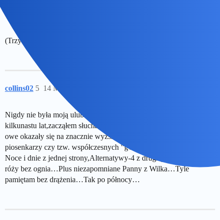
(Trzy znaki, bo się nie da wysłać posta bez trzech znaków)
collins02
5
14 Maj 2026 23:28
Nigdy nie była moją ulubioną aktorką ale w ciągu ostatnich
kilkunastu lat,zacząłem słuchać jej płyt.I jak to często bywa,albumy
owe okazały się na znacznie wyższym poziomie niż płyty znanych
piosenkarzy czy tzw. współczesnych "gwiazd"piosenki…
Noce i dnie z jednej strony,Alternatywy-4 z drugiej…No i Nie ma
róży bez ognia…Plus niezapomniane Panny z Wilka…Tyle
pamiętam bez drążenia…Tak po północy…