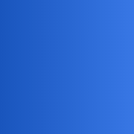
To jedna z tych osób, o których myślałam, że będą zawsze, że są
niezniszczalne i nie znikną.
Devil
3
13 Maj 2026 11:29
Kultura jałowieje
Zostanie nam niedługo płytkie i pozbawione emocji AI
Daniel86
4
13 Maj 2026 18:43