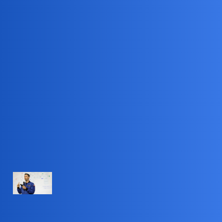
Pytamy Online
Polski celebryta z kosmosu
przygotowuje się do kariery
politycznej?
Polityka
666
1
23 Maj 2026 08:46
nextgazetapl
Polski astronauta dostał zakaz
wypowiadania się. "Przekroczył
dozwolone granice"
Po tym, jak Sławosz Uznański-Wiśniewski skrytykował