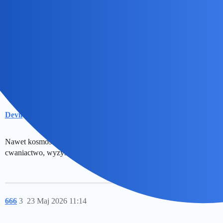
zaangażowanie naszego kraju w europejski program
satelitarny, prezeska POLSA zażądała nałożenia na niego
całkowitego zakazu publicznych wypowiedzi. Naukowiec
broni się, nazywając te działania próbą...
Pani prezes robi czystki w agencji, a stara ekipa się broni…
Devil
2
23 Maj 2026 11:05
Nawet kosmosu wojna polsko polska nie ominęła. Wszędzie
cwaniactwo, wyzysk i korupcja
666
3
23 Maj 2026 11:14