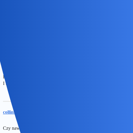
tego czasu,przestał mnie lubić…
A fajne to było…O tajskiej turystyce…
Był to dzień pełen wrażeń…
“A potem to już górki…”
collins02
8
7 Lipiec 2026 15:59
Ja chyba rok potem…
Było forum wp.
I tam się udzielałem.Podobne getto…
collins02
9
7 Lipiec 2026 16:02
Czy nawilżacze powietrza są bezpieczne…