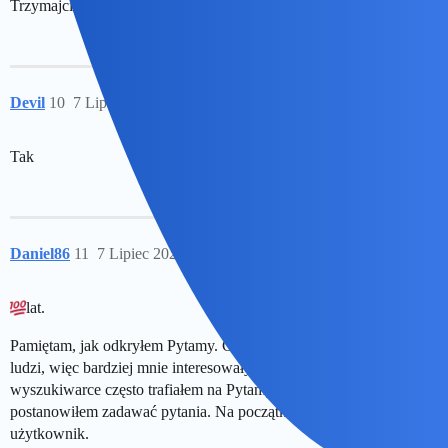
Trzymajcie mnie bo się rozlecę
Devil
10
7 Lipiec 2026 16:51
Tak
Daniel86
11
7 Lipiec 2026 18:12
lat.
Pamiętam, jak odkryłem Pytamy. Często szukałem opinii zwykłych
ludzi, więc bardziej mnie interesowały fora i blogi niż artykuły, a w
wyszukiwarce często trafiałem na Pytamy aż w końcu sam
postanowiłem zadawać pytania. Na początku jako niezalogowany
użytkownik.