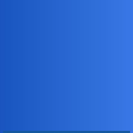
Pytamy Online
Przegapiliśmy okrągłą, dwudziestą
rocznice powstania Pytamy.pl
Dyskusje o serwisie
Bingola
1
7 Lipiec 2026 14:42
Przypomnę, że strona
www.pytamy.pl
powstała w maju 2006 roku.
Jakis czas później, właśnie w lipcu przeczytałem o niej w gazecie i
z ciekawości sie zalogowałem. I tak zleciało dwadzieścia latek
Tak wyglądał pierwszy pytajnik:
W 2011 strona została odświeżona i taka dotrwała do 2019: