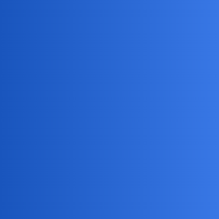
Devil
5
7 Lipiec 2026 15:40
Stare dobre czasy
birbant
6
7 Lipiec 2026 15:46
Ty tam byłeś młodociany i występowałeś jako Adaś?
collins02
7
7 Lipiec 2026 15:57
Mnie tu doprowadziła
@Vilemo.Na
dzień dobry zaliczyłem
zwarcie z
@Arinkao
oraz ciekawą rozmowę z gościem który od