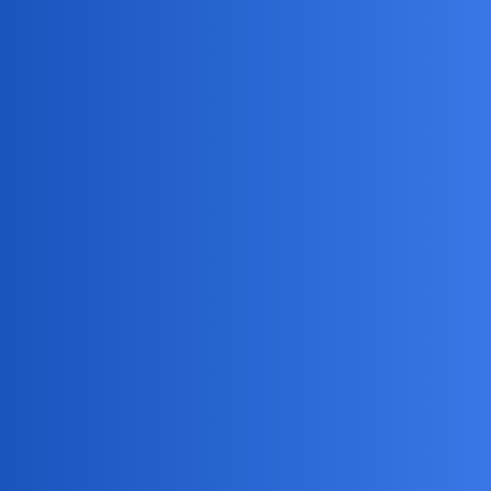
Jestem dopiero od 13 lat na Pytamy.
Bingola
3
7 Lipiec 2026 14:50
To ty szczawik jesteś!
birbant
4
7 Lipiec 2026 15:12
Nie inaczej. Zalogowałem się w lipcu 2013. I wzięło, i wciągło
mnie.