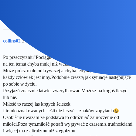
Wtedy kiedy na jego widok twoje serce zacznie mocniej bić
i będziesz o nim śnić
collins02
3
2 Czerwiec 2026 18:45
Po przeczytaniu"Pociągu do Stambułu",Grahama Greene’a,wiem
na ten temat chyba mniej niż wcześniej​
Może prócz mało odkrywczej a chyba jedynej słusznej myśli,że
każdy człowiek jest inny.Podobnie zresztą jak sytuacje następujące
po sobie w życiu.
Przyjazń znacznie łatwiej zweryfikować.Możesz na kogoś liczyć
lub nie.
Miłość to raczej las krętych ścieżek
I to nieoznakowanych.Jeśli nie liczyć…znaków zapytania​
Osobiście uważam że podstawa to odróżniać zauroczenie od
miłości.Poza tym,miłość potrafi wygrywać z czasem,z trudnościami
i więcej ma z altruizmu niż z egoizmu.