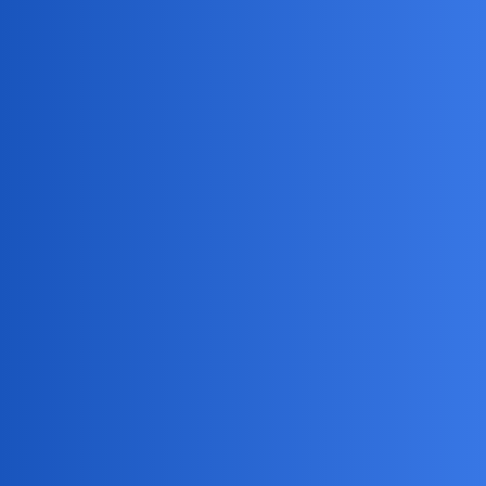
Pytamy Online
Przyjaźń?
Kobieta / Mężczyzna
Szaramysz
1
2 Czerwiec 2026 17:44
Kiedy kończy się przyjaźń a zaczyna coś więcej?
Pytanie zainspirowane moją ostatnią rozmową z dawnym kolegą.
Ja, rozwódka, mam teraz branie jak nigdy
Devil
2
2 Czerwiec 2026 18:28