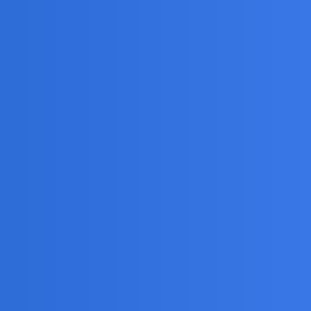
ka. Zebys go widzial, a nie byl tak dyplomatyczny