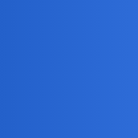
udze klienta… ktoremu poszlam na reke…i nie byla to agencja towarzys
ny przyszla dokonczyc za mnie obsluge tego goscia.