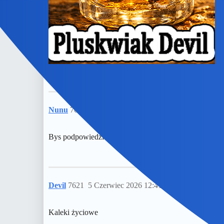
Nunu
7620
4 Czerwiec 2026 14:18
Bys podpowiedzial, jak taka pluskwa biurowa zostac.
Devil
7621
5 Czerwiec 2026 12:41
Kaleki życiowe