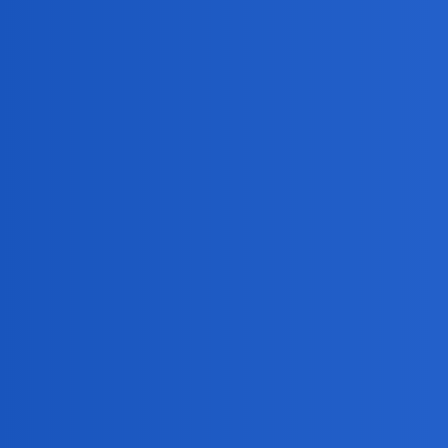
Pytamy Online
Słabo dziś z pytaniami
Dyskusje o serwisie
Devil
7612
1 Czerwiec 2026 12:18
Wam urody poskąpiono
Nunu
7613
1 Czerwiec 2026 13:04
Tak mi taki jeden o 5ej rano powiedzial kiedys w obsl
Zachowalam kamienna twarz, na szczescie liderka zmia