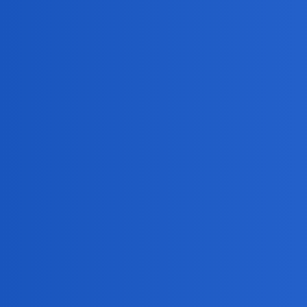
joko
7614
1 Czerwiec 2026 21:52
A Ty masz urodę wybitnie radiową
czarny_rycerz
7615
2 Czerwiec 2026 05:40
Devil:
Won na Węgry!
Won to waluta obojga Korei!! Węgry mają forinta …