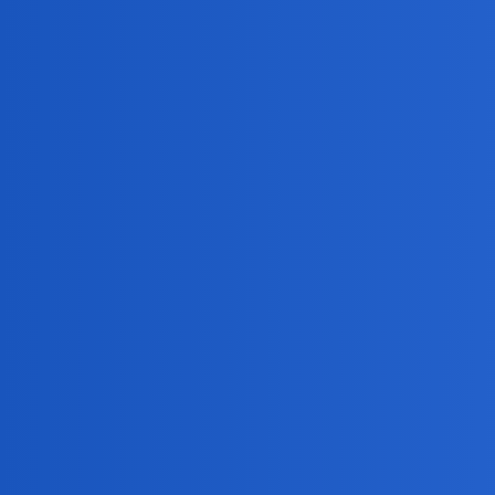
Devil
7616
2 Czerwiec 2026 12:24
Nie patrz się
Devil
7617
3 Czerwiec 2026 12:37
Żałosne ameby
Devil
7618
4 Czerwiec 2026 10:38
Pluskwy