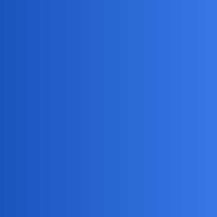
Pytamy Online
Słuchaj Bolek,idziemy na wódkę
,piwo czy jabola
Styl i Uroda
collins02
1
28 Maj 2026 17:46
Idziesz z nami?
Bolek…Mówię do Ciebie!!!
Idziesz z nimi?
Bingola
2
28 Maj 2026 17:52