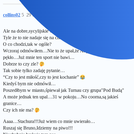
collins02
5
29 Maj 2026 00:20
Ale na dobre,sycylijskie wino byś poszedł…
Tyle że to nie nadaje się na chlańsko z kumplami…
O co chodzi,tak w ogóle?
Wczoraj odmówiłem…Nie to że upał,że Angole…No po prostu coś
pękło…Już mnie ten sport nie bawi…
Dobrze to czy zle?
Tak sobie tylko zadaję pytanie…
“Czy to jest miłość,czy to jest kochanie”
Kiedyś bym nie odmówił…
Poszedłbym w miasto,śpiewał jak Turnau czy grupa"Pod Budą"
A może jednak ten upal…31 w pokoju…No coorna,są jakieś
granice…
Czy ich nie ma?
Aaaa…Stachura!!!Już wiem co mnie uwierało…
Ruszaj się Bruno,Idziemy na piwo!!!