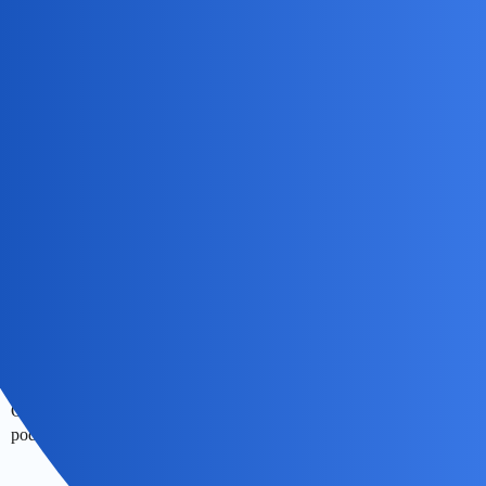
Na piwo chętnie, najlepiej pszeniczne. Pozostałych trunków nie
pijam.
Devil
3
28 Maj 2026 17:58
Mogę w piątek
collins02
4
28 Maj 2026 18:07
Serio???
Od ponad roku,odmawiam pszenicznych…Aż mi się żołądek
podnosi