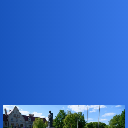
doświadczam o 8 rano…
Spodziewałem się napaści [ nie z Twej strony oczywiście…
]
Cieszę się jednak BARDZO bom został dobrze zrozumiany.
Rzadkie…
czarny_rycerz
7
8 Lipiec 2026 08:22
Wydaje się, że Polski ten problem jeszcze nie dotyczy w takim
stopniu, jak Europy zachodniej, niemniej jakiś czas temu trafiłem na
porównanie reakcji społeczeństwa na identyczne zdarzenia i zdałem
sobie sprawę ze skali i efektywności medialnej “tresury”.
Plac Mickiewicza w Poznaniu po śmierci George’a Floyda: