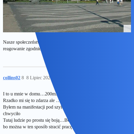
Nasze społeczeństwo jest już dość skutecznie programowane na
reagowanie zgodnie z intencjami zarządców tłumu.
collins02
8
8 Lipiec 2026 08:28
I to u mnie w domu…200m. od mojej"kwatery"
Rzadko mi się to zdarza ale …Aż się spociłem.
Byłem na manifestacji pod szyldem White colors LIVES…Ale nie
chwyciło
Tutaj ludzie po prostu się boją…BOJĄ…I to jest mało powiedziane
bo można w ten sposób stracić pracę.