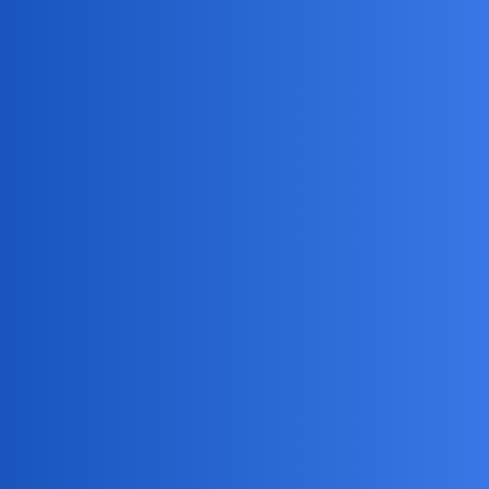
Pytamy Online
Tak na marginesie wielkich imprez
Sport
collins02
1
7 Lipiec 2026 21:41
Czy ktoś widział czarnych którzy się biją,kłócą,domagają rzutu
wolnego?
collins02
2
8 Lipiec 2026 06:09
Aha…