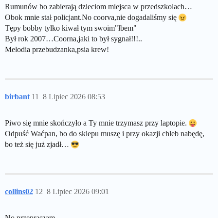
Rumunów bo zabierają dzieciom miejsca w przedszkolach…
Obok mnie stał policjant.No coorva,nie dogadaliśmy się
Tępy bobby tylko kiwał tym swoim"łbem"
Był rok 2007…Coorna,jaki to był sygnał!!!..
Melodia przebudzanka,psia krew!
birbant
11
8 Lipiec 2026 08:53
Piwo się mnie skończyło a Ty mnie trzymasz przy laptopie.
Odpuść Waćpan, bo do sklepu muszę i przy okazji chleb nabędę,
bo też się już zjadł…
collins02
12
8 Lipiec 2026 09:01
No przepraszam…