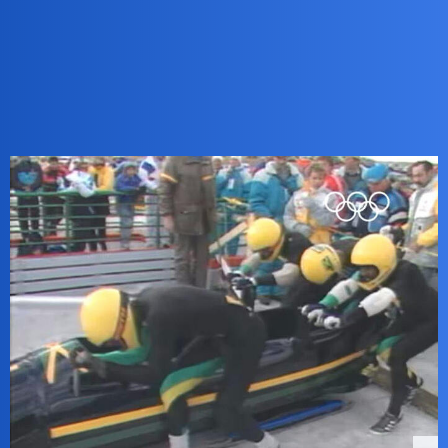
czarny_rycerz
3
8 Lipiec 2026 06:21
Nie bardzo rozumiem intencji tego pytania …?