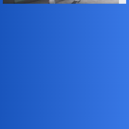
collins02
4
8 Lipiec 2026 06:49
Od 19 lat obserwuję…
I nie przypominam sobie nawet kłótni między czarnymi…
Na każdym kroku tylko brother i brother.I kompletnie nie jest
istotne czy to Kikuju czy Matabele czy Masaje.
Czy Ghana czy RPA.
Tylko TEORETYCZNIE słyszałem że ci z Ghany nie znoszą tych
z Nigerii.Normalka choć dla białego,nie do zauważenia…
Z tego samego “zródła” słyszałem o gangach kobiecych w
RPA,nastawionych na rabowanie białasów, co zresztą
potraktowałem jako banialuki.Aczkolwiek wspomniałem tu o
tym,gruuubo przed covidem…
Intencja?
Czarny rasizm.
Na każdym kroku.