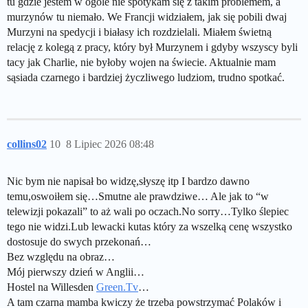
tu gdzie jestem w ogóle nie spotykam się z takim problemem, a
murzynów tu niemało. We Francji widziałem, jak się pobili dwaj
Murzyni na spedycji i białasy ich rozdzielali. Miałem świetną
relację z kolegą z pracy, który był Murzynem i gdyby wszyscy byli
tacy jak Charlie, nie byłoby wojen na świecie. Aktualnie mam
sąsiada czarnego i bardziej życzliwego ludziom, trudno spotkać.
collins02
10
8 Lipiec 2026 08:48
Nic bym nie napisał bo widzę,słyszę itp I bardzo dawno
temu,oswoiłem się…Smutne ale prawdziwe… Ale jak to “w
telewizji pokazali” to aż wali po oczach.No sorry…Tylko ślepiec
tego nie widzi.Lub lewacki kutas który za wszelką cenę wszystko
dostosuje do swych przekonań…
Bez względu na obraz…
Mój pierwszy dzień w Anglii…
Hostel na Willesden
Green.Tv
…
A tam czarna mamba kwiczy że trzeba powstrzymać Polaków i