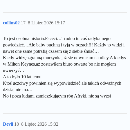
collins02
17
8 Lipiec 2026 15:17
To jest osobna historia.Faceci…Trudno tu coś radykalnego
powiedzieć…Ale baby puchną i tyją w oczach!!! Każdy to widzi i
nawet one same potrafią czasem się z siebie śmiać…
Kiedy widzę zgrabną murzynką,aż się odwracam na ulicy.A kiedyś
w Milton Keynes,aż zostawiłem biuro otwarte bo nie mogłem
uwierzyć…
A to było 10 lat temu…
Ktoś uczciwy powinien się wypowiedzieć ale takich odważnych
dzisiaj nie ma…
No i poza ludami zamieszkującym róg Afryki, nie są wyżsi
Devil
18
8 Lipiec 2026 15:32