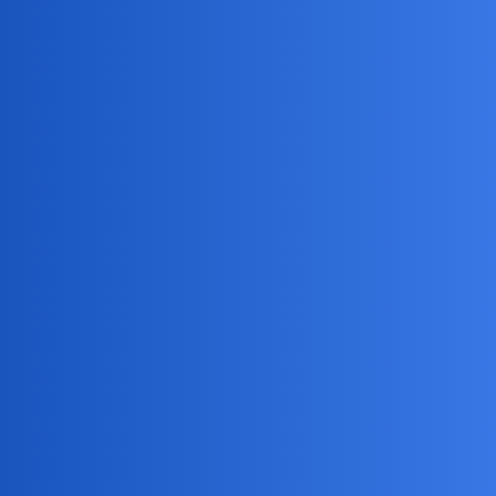
Pytamy Online
To jak było, kochałaś mnie i ja cię
zraniłem?
Miłość i Związki
dudix
1
9 Kwiecień 2024 16:13
Czy jesteś furiatka i zniszczyłaś mi życie ?
Aekimt
2
9 Kwiecień 2024 16:15
Ciekawe.