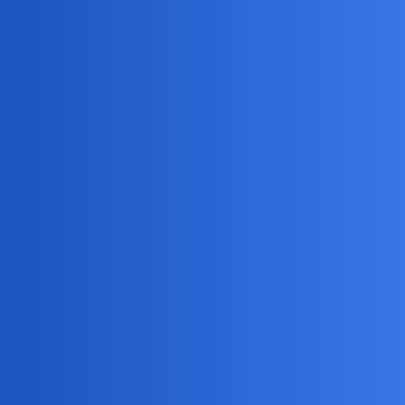
Devil
3
9 Kwiecień 2024 16:45
Kochałem
Bocca-Lupo
4
9 Kwiecień 2024 16:56
Kto jak kto, ale Ty chyba powinieneś najlepiej, o tym wiedzieć.
Proponuję znaleźć inny obiekt westchnień, a tamten wyrzucić z
pamięci.