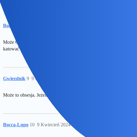
Bocca-Lupo
8
9 Kwiecień 2024 17:14
Może On nie chce wyrzucić wspomnień z głowy? Ale po co się
katować tyle lat?
Gwiezdnik
9
9 Kwiecień 2024 17:16
Może to obsesja. Jeżeli tyle lat to trwało, to się pogłębiło.
Bocca-Lupo
10
9 Kwiecień 2024 17:19