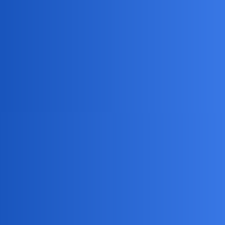
Gwiezdnik
5
9 Kwiecień 2024 17:03
Nie rozumiem…
Bocca-Lupo
6
9 Kwiecień 2024 17:05
Wejdź na profil kolegi i przeczytaj jego pierwsze pytanie,
zrozumiesz
Gwiezdnik
7
9 Kwiecień 2024 17:11
Jesteś w tym stanie od 20 lat? Niewiarygodne. Zostaw przeszłość
za sobą, i idź dalej.