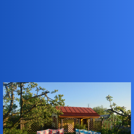
Pytamy Online
To myślicie, że ja tak w tekstyliach
oddaję się lekturom?
Hobby
harmonik
1
8 Luty 2022 20:48