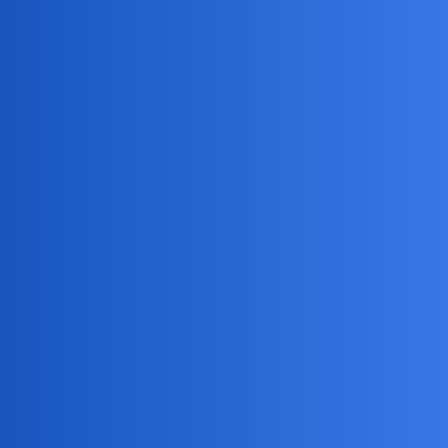
waranzkomodo
4
9 Luty 2022 14:36
Fajny parawan.
harmonik
5
9 Luty 2022 15:27
Mam kilka różnych z różnych tkanin, zwłaszcza w kolorze
zielonym. Nie muszę daleko wyjeżdżać po opaleniznę.
collins02
6
9 Luty 2022 16:32