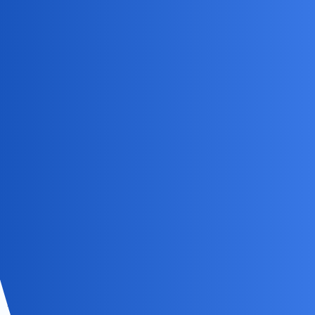
Jedyne co widzę to to że masz narcystyczną obsesje na swoim
punkcie.I żaden zimny prysznic juz nie pomoże.
ihtiel
7
9 Luty 2022 16:35
Ale ze teraz? Zimowa porą? To ty nie tylko naturysta ale i mors?
ZiraaeL
8
9 Luty 2022 16:56
ihtiel:
Zimowa porą?
Parawan zimowy. Wewnątrz, zwłaszcza po usunięciu oziębiającego