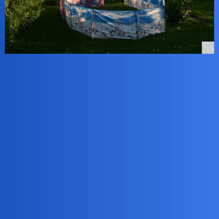
okonek
2
8 Luty 2022 21:15
i znowu bedziesz plakal, zeby zdjecie usunac?
a parawanik to dobre rozwiazanie dla harmonijnego naturysty.
Devil
3
9 Luty 2022 14:14
U siebie możesz.