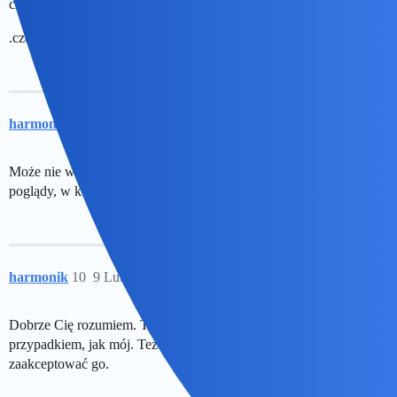
czynnika tekstylnego, panują wręcz tropikalne warunki.
.czego tu nie rozumić?
harmonik
9
9 Luty 2022 17:59
Może nie większą, niż przeciętni ludzie. Ale cenię mieć swoje
poglądy, w których mam więcej racji, niż cała oszukująca nauka.
harmonik
10
9 Luty 2022 18:05
Dobrze Cię rozumiem. To wyjątkowo niełatwo zetknąć się z takim
przypadkiem, jak mój. Też miałbym wielkie trudności
zaakceptować go.