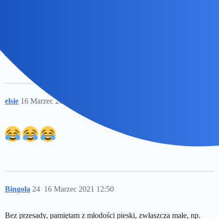
I do tego uparty byl, jak sie ulozyl na trawniku w trakcie spaceru to
trzeba bylo sie mocno napracowac, zeby laskawca ruszyl 4 litery.
Ktoregos dnia podeszla jakas przejeta starsza paniusia i do
kolezanki “pani tego psa najpierw moze nakarmi a potem na niego
krzyczy”
elsie
16 Marzec 2021 04:01
23
Bingola
24
16 Marzec 2021 12:50
Bez przesady, pamiętam z młodości pieski, zwłaszcza małe, np.