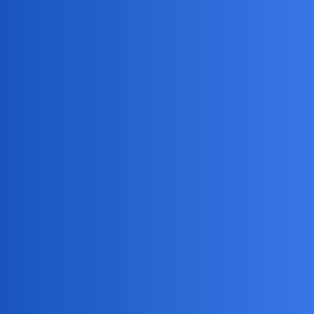
Pytamy Online
Ubrania dla psów
Hobby
Devil
21
15 Marzec 2021 18:41
Kurła. Jak można tak głodzić psy
okonek
22
15 Marzec 2021 20:11
No nie?
W latach 80 kolezanka miala podobnego charta, zdaje sie
arabskiego? Tez taka chudzina.