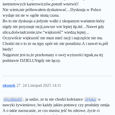
inetrnetowych karierowiczów,potrafi wnerwić!
Nie wiem,nie próbowałem dyskutować…Dyskusja w Polsce
wydaje mi sie w ogóle stratą czasu.
Bo to nie dyskusja a jedynie walki z okopanym wariatem który
nigdy nie przyznaje racji,zawsze wie lepiej itp,itd…Nawet gdy
ulica,doświadczenie,tzw.“większość” wiedzą lepiej…
Oczywiście większość nie musi mieć racji i najczęście nie ma.
Chodzi mi o to że na tępy upór nic nie poradzisz.A i nawet to,pół
biedy!
Najgorsze jest to,że przekonany o swej wyższości tępak,na tej
podstawie DZIELI.Nigdy nie łączy.
okonek
27
24 Listopad 2025 14:11
, ja sadze, ze tu nie chodzi koleżance
o
@collins02
@joko
nawyki żywieniowe, bo każdy jakies potrawy czy produkty omija.
A o takie narzucanie, ze cos musisz jeść bo zdrowe, życie ci