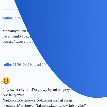
collins02
25
24 Listopad 2025 14:02
Mentalnym ,tak bo niejako sytuacja ich zmusiła.Bez niej nic by się
nie zmieniło i bez sowieckiej agresjii,mielibyśmy ten sam
pomarańczowy burdel co kiedyś…Z antypolską propagandą.
collins02
26
24 Listopad 2025 14:11
Inny świat chyba…Do głowy by mi nie przyszło…
Ale faktycznie!
Nagonka żywieniowa,codzienna niemal presja
rozmaitych"zielonych"fałszerzy,kabotynów lub “tylko”