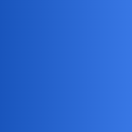
Pytamy Online
Wymień 3 [TRZY] Twoim
zdaniem,najbardziej irytujące
głupoty"myślowe" ostatnich
miesiecy czy lat
Psychologia
collins02
21
24 Listopad 2025 13:50
Co do Ukrów,w dalszym ciągu i mimo wszystko,zgadzam się.
Dalej jednak chyba nie rozumiem.Czyjeś nawyki żywieniowe czyli
tzw. dieta,budzą w Tobie złość/opór?