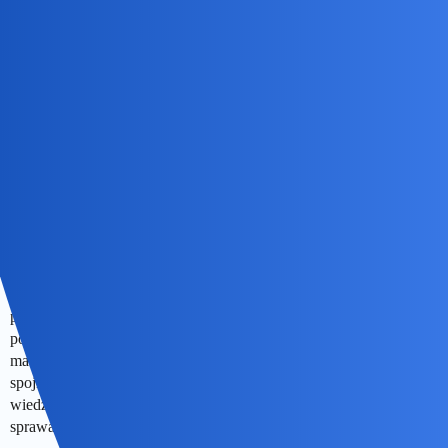
joko
24
24 Listopad 2025 14:01
Niezupełnie to, ale blisko. Wkurzam się, gdy ktoś tonem wyższości
ogłasza, że za chwilę będzie zdrowy, bo dał sporo miodu do
gorącego mleka i to wypił, a potem wszamał kilka ząbków czosnku
i był taki dzielny, że pochłonął je w całości biorąc je do buzi. Miód
w wysokiej temperaturze traci wszystkie swoje zdrowotne
właściwości (podczas gdy “na zimno” bywa pomocny). W ogóle
coś gorącego na chore gardło tylko szkodzi a nie pomaga. Czosnek,
by stać się zdrowotnym (by się wydzielił alliofil) musi po drobnym
pokrojeniu lub zmiażdżeniu mieć kilkuminutowy kontakt z
powietrzem (a taki wrzucony w całości do buzi i tam rozgryzany
ma tylko walory smakowe a nie zdrowotne). I ta wyższość w ich
spojrzeniu, bo “oni wiedzą lepiej”. Nie dyskutuję. Nie chcą
wiedzieć, to nie. Niech dalej “leczą się” bezskutecznie. Nie moja
sprawa.