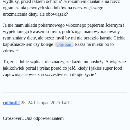
wydłuży, przed rakiem ochroni? Ja rozumiem dzialania na rzecz
ograniczania pewnych składników na rzecz większego
urozmaicenia diety, ale obowiązek?
Ja nie mam układu pokarmowego włożonego papierem ściernym i
wypełnionego kwasem solnym, podróżując mam wypracowany
rytm zmiany diety, ale przez myśl by mi nie przeszło karmic Ciebie
kapuśniaczkiem czy kolege
kasza na mleku bo to
@birbant
zdrowe?
To, ze ja lubie szpinak nie znaczy, ze każdemu posłuży. A włączasz
jakikolwiek portal i tysiac porad co jeść, kiedy i jakieś super food
zapewniające wieczna szczesliwosc i długie życie?
collins02
28
24 Listopad 2025 14:12
Crossover…Już odpowiedziałem