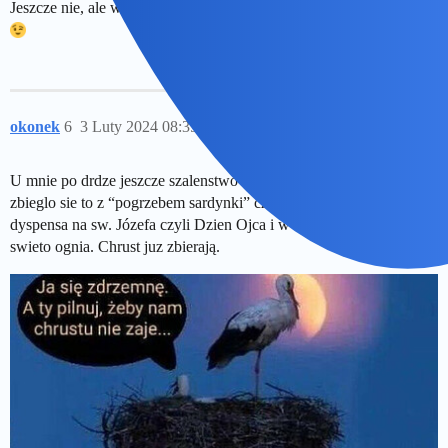
Jeszcze nie, ale wychodzi na to, że umarły święta, niech żyją święta
okonek
6
3 Luty 2024 08:35
U mnie po drdze jeszcze szalenstwo walentynkowe w tym roku
zbieglo sie to z “pogrzebem sardynki” czyli srodą popoelcowa i
dyspensa na sw. Józefa czyli Dzien Ojca i w niektorych regionach
swieto ognia. Chrust juz zbierają.