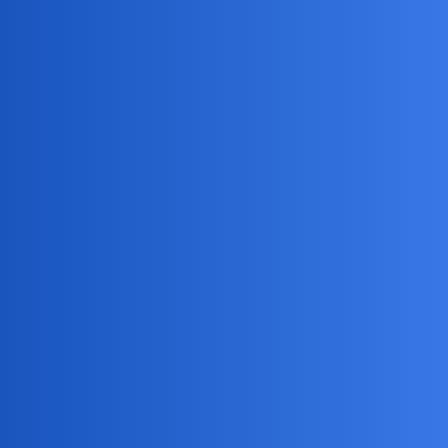
Conradus
2
2 Luty 2024 20:00
Plastikowe bazie - cóś strasznego…!
Dobrze,że napisałaś,że to palma bo wygląda jak broń
średniowieczna ale co wymagać od dzikich co to byki publicznie
mordują.
okonek
3
2 Luty 2024 20:17
Wbrew pozorom te palmy w naturze sa bardzo ładne.
Koronkowa robota.
A co do bazi? Jak sie nie ma co się lubi?
Choinka też plastikowa
okonek
4
3 Luty 2024 06:02