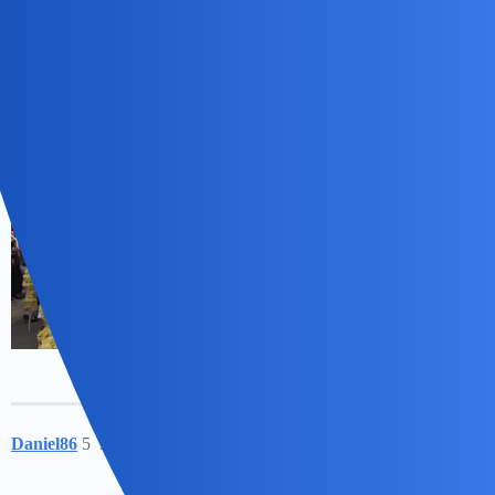
Te duże, ktore niosa w czasie procesji w Niedziele Palmowa to
dzieła sztuki.
Daniel86
5
3 Luty 2024 07:10