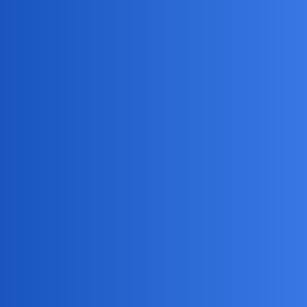
Pytamy Online
Zaczynacie już malować pisanki i
szykować koszyczek?
Hobby
okonek
1
2 Luty 2024 19:47
Ja już mam 10 wydmuszek z jajek z białą skorupką, żeby się ładnie
ufarbowały i sprawdziłam stan techniczny koszyczków. Bazie będą
plastikowe od “chińczyka” a palma tutejsza, pleciona jak sama
nazwa wskazuje z bielonych liści palmowych.
Coś w tym stylu