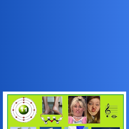
Pytamy Online
Zagadki nr 308
Gry
Bingola
1
8 Listopad 2025 10:26
Zapraszam na zagadki
1 Rebus Bingoli