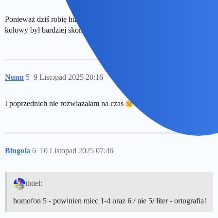
Ponieważ dziś robię hurtowo te i tamte to… uwazam że tamten
kołowy był bardziej skomplikowany ale przez to fajny.
Nunu
5
9 Listopad 2025 20:16
I poprzednich nie rozwiazalam na czas
sie zagapilam…
Bingola
6
10 Listopad 2025 07:46
ihtiel:
homofon 5 - powinien miec 1-4 oraz 6 / nie 5/ liter - ortografia!