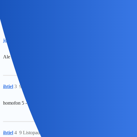
A na rozwiązania czekają (do poniedziałku) zagadki z
poprzedniego tygodnia.
joko
2
8 Listopad 2025 13:36
Ale rebusik też dałeś niezły. Prawie jak zemstowy!
ihtiel
3
9 Listopad 2025 17:42
homofon 5 - powinien miec 1-4 oraz 6 / nie 5/ liter - ortografia!
ihtiel
4
9 Listopad 2025 18:01