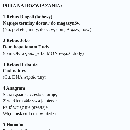
PORA NA ROZWIĄZANIA:
1 Rebus Bingoli (kołowy)
Napięte terminy dostaw do magazynów
(Na, pięt eter, miny, do staw, dom, A gazy, nów)
2 Rebus Joko
Dam kopa fanom Dudy
(dam OK
wspak
, pa fa, MON
wspak
, dudy)
3 Rebus Birbanta
Cud natury
(Cu, DNA
wspak
, tury)
4 Anagram
Stara sąsiadka często choruje,
Z wiekiem
skleroza
ją bierze.
Palić wciąż nie przestaje,
Więc i
oskrzela
ma w biedzie.
5 Homofon