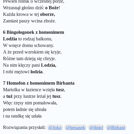
Pewien rolnik o wczesnej porze,
Wrzasnął głośno dziś:
o Boże
!
Każda krowa w tej
oborze,
Zamiast paszy wcina zboże.
6 Bingologonek z homonimem
Lodżia
to rodzaj balkonu,
W wnęce domu schowany.
A że przed wzrokiem się kryje,
Różne tam dzieją się chryje.
Na nim klęczy pani
Lodzia,
I robi mężowi
lodzia
.
7 Homofon z homonimem Birbanta
Mariolka w łazience wzięła
tusz
,
a
tuż
przy lustrze leżał jej
tusz
.
Więc rzęsy nim pomalowała,
potem ładnie się ubrała
i na randkę się udała
Rozwiązania przysłali:
@Joko
@benasek
@ihtiel
@Birbant