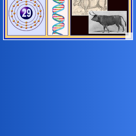
ZAGADKI JĘZYKOWE:
4 Anagram
Stara sąsiadka często choruje,
Z wiekiem
_ _ _ _ _ _ _ _
ją bierze.
(8)
Palić wciąż nie przestaje,
Więc i
_ _ _ _ _ _ _ _
ma w biedzie.
(8)
5 Homofon
Pewien rolnik o wczesnej porze,
Wrzasnął głośno dziś:
_ / _ _ _ _
!
(1+4)
Każda krowa w tej
_ _ _ _ _ _ ,
(6)
Zamiast paszy wcina zboże.