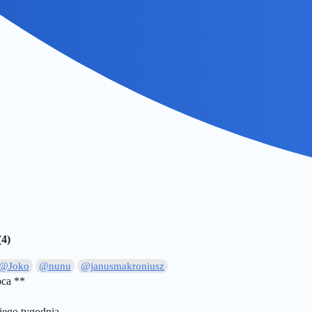
(4)
@Joko
@nunu
@janusmakroniusz
pca **
niego tygodnia