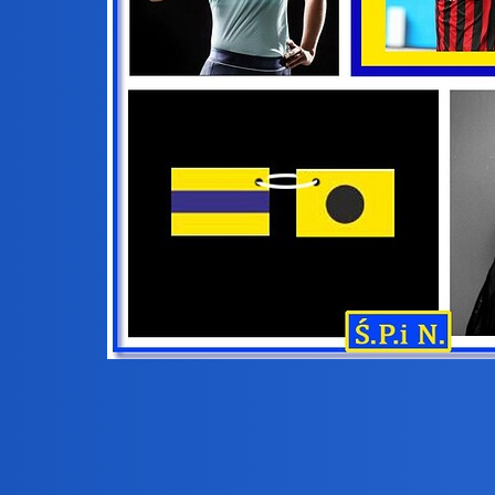
ZAGADKI JĘZYKOWE:
4 Metagram
W tym upale ledwo
_ _ _ _ _
,
(5)
Powiem więcej – wręcz się
_ _ _ _ _
,