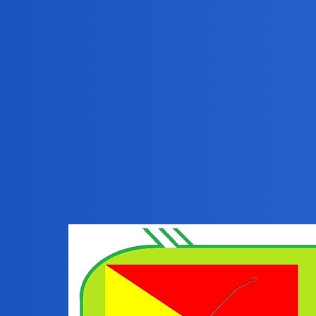
Pytamy Online
Zagadki nr 342
Gry
Bingola
1
4 Lipiec 2026 10:31
Zapraszam na kolejny zestaw zagadek.
1 Rebus Bingoli (kołowy)