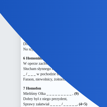
Lecz tak sobie raźno
_ _ _ _ _
,
Winna temu moja
_ _ _ _ _
,
Bo to nie jest wina
_ _ _ _ _
,
Ani
_ _ _ _ _
, ani Ruska.
5 Anagram
Z Karaibów na męża,
Córka
_ _ _ _ _ _
przywiozła.
(6)
Dostała od niego
_ _ _ _ _ _
.
(6)
Na szyję włożyła z ostrożna.
6 Homonim
W operze zachwycam się „
_ _ _ _
”.
(4)
Słucham słynnego marsza Verdiego,
_ / _ _ _
w pochodzie triumfalnym,
(1+3)
Faraon, niewolnicy, żołnierze.
7 Homofon
Mieliśmy Olka
_ _ _ _ _ _ _ _ _
,
(9)
Dobry był z niego prezydent,
Sprawy załatwiał
_ _ _ _ / _ _ _ _ _
,
(4+5)