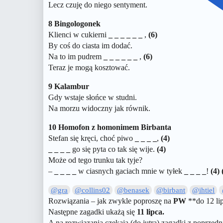
Lecz czuję do niego sentyment.
8 Bingologonek
Klienci w cukierni
_ _ _ _ _ _
,
(6)
By coś do ciasta im dodać.
Na to im pudrem
_ _ _ _ _ _
,
(6)
Teraz je mogą kosztować.
9 Kalambur
Gdy wstaje słońce w studni.
Na morzu widoczny jak równik.
10 Homofon z homonimem Birbanta
Stefan się kręci, choć piwo
_ _ _ _
,
(4)
_ _ _ _
go się pyta co tak się wije.
(4)
Może od tego trunku tak tyje?
–
_ _ _ _
w ciasnych gaciach mnie w tyłek
_ _ _ _
!
(4) 
@gra
@collins02
@benasek
@birbant
@ihtiel
Rozwiązania – jak zwykle poproszę na
PW
**do 12 li
Następne zagadki ukażą się
11 lipca.
A na rozwiązania czekają (do jutra) zagadki z poprzed