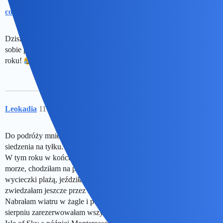
collins02
10
12 Kwiecień 2021 05:56
Dzisiaj otwierają sklepy…Niech wiec przeleci ta pierwsza fala a ja
sobie poczekam na wolny dzień…I wtedy sobie odbije to cale pół
roku!
Leokadia
11
24 Październik 2021 22:50
Do podróży mnie ciągnie…za dużo tych lockdownów, kwarantann,
siedzenia na tyłku.
W tym roku w końcu pojechałam na wakacje na 6 tyg.: polskie
morze, chodziłam na plażę, na potańcówki w parku, kilometrowe
wycieczki plażą, jeździłam na hulajnodze, rolkach. A później
zwiedzałam jeszcze przez 2 tyg wybrzeże Walii.
Nabrałam wiatru w żagle i poczułam w końcu że żyję. Już w
sierpniu zarezerwowałam wszystko na następny rok, czyli Szkocja,