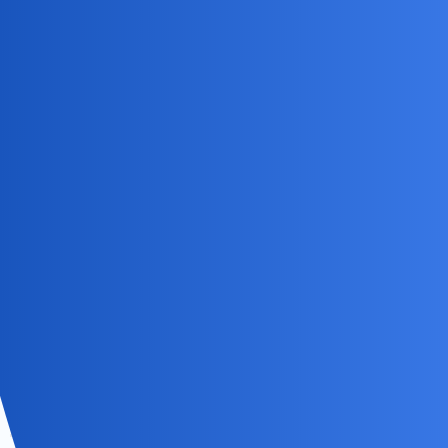
Bo w kolejce stoi malarstwo,sport,filatelistyka [znowu],geografia
Afryki i obu Ameryk,wybrane fragmenty z historii [ostatnio czas
Marii Antoniny i Ludwika XVI]…
A poza tym,kreci mnie
pisanie.Co
z tego wyniknie,nie wiem…
Ajko
8
27 Marzec 2021 23:02
Pamiętasz pytamowe rysowanie i konkursy?
anon86894402
9
27 Marzec 2021 23:36
ja nie rysowałem wtedy