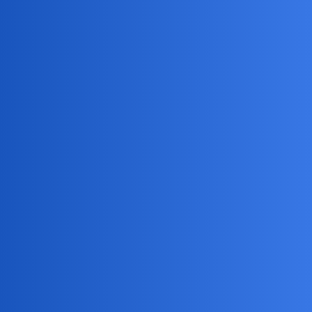
zacząłem też rysować… im starszy jestem, tym więcej nowych
rzeczy robię… choć niestety czas ucieka mi przez palce.
collins02
6
27 Marzec 2021 20:05
Ha,ha…Tu Cie rozumiem dokonale.Cuś na kształt uniwersytetu
trzeciego wieku…Jak policze ile spraw mnie kreci ostatnio to
wyszla by z tego calkiem niezła szkoła!
collins02
7
27 Marzec 2021 20:11
Jest tego coraz wiecej.
Muzyka,film,literatura…Juz to wystarczy na pol zycia ale spokoju
widać,nie zaznam…