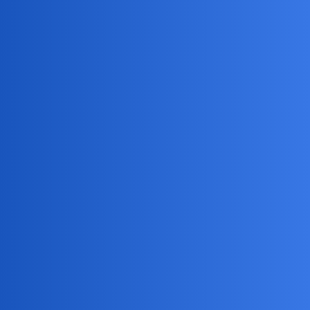
Ajko
3
27 Marzec 2021 15:00
Ja pomocy nie potrzebuję
Devil
4
27 Marzec 2021 15:14
Jaranie mnie jara
anon86894402
5
27 Marzec 2021 16:39
Duże rzeczy: granie muzyki, radio, taniec, pisanie, ostatnio