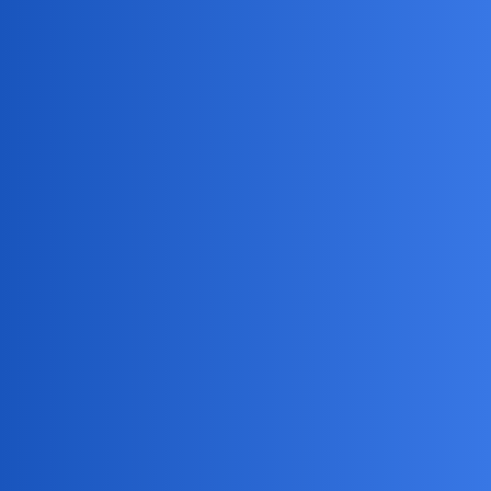
Pytamy Online
Co Cię kręci? Co Cię jara?
Hobby
Ajko
1
27 Marzec 2021 14:55
Do czego Cię ciągnie?
ZiraaeL
2
27 Marzec 2021 14:57
Jak zajaram i pociągnę, to jestem zakręcony.
.pomogłem?