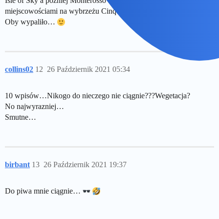
Isle of Sky a później Monterosso al mare wraz z okolicznymi
miejscowościami na wybrzeżu Cinque Terre.
Oby wypaliło…
collins02
12
26 Październik 2021 05:34
10 wpisów…Nikogo do nieczego nie ciągnie???Wegetacja?
No najwyrazniej…
Smutne…
birbant
13
26 Październik 2021 19:37
Do piwa mnie ciągnie…