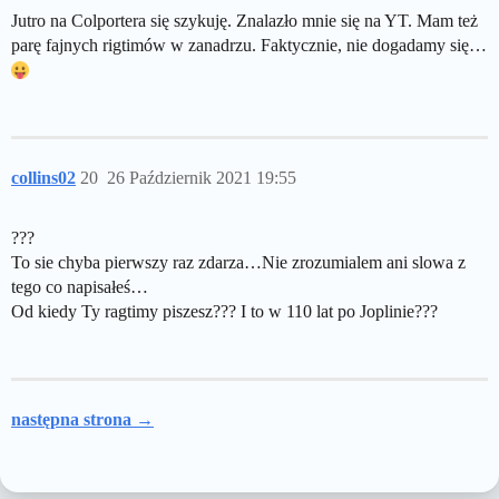
Jutro na Colportera się szykuję. Znalazło mnie się na YT. Mam też
parę fajnych rigtimów w zanadrzu. Faktycznie, nie dogadamy się…
collins02
20
26 Październik 2021 19:55
???
To sie chyba pierwszy raz zdarza…Nie zrozumialem ani slowa z
tego co napisałeś…
Od kiedy Ty ragtimy piszesz??? I to w 110 lat po Joplinie???
następna strona →